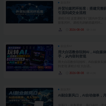
副业库F
外贸社媒闭环拓客：搭建完整获客
引流到成交全流程
课程介绍 这套课程专门面向外贸从
获客闭环。课程先讲解搭建闭环...
2026-08-08
3.6K
副业库M
用大白话教你玩转AI，AI自媒
手，从内容到变现
用大白话教你玩转AI，AI自媒体实
到变现 课程介绍 大白话...
2026-08-08
4.0K
副业库F
AI副业新风口，AI自动做单，
追风口，追真需求。 风口会过，需