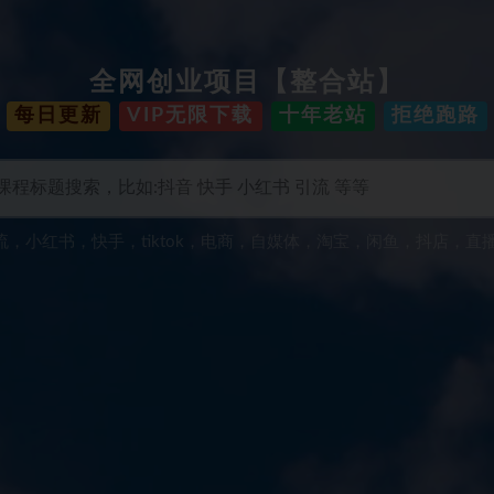
全网创业项目【整合站】
每日更新
VIP无限下载
十年老站
拒绝跑路
流
，
小红书
，
快手
，
tiktok
，
电商
，
自媒体
，
淘宝
，
闲鱼
，
抖店
，
直