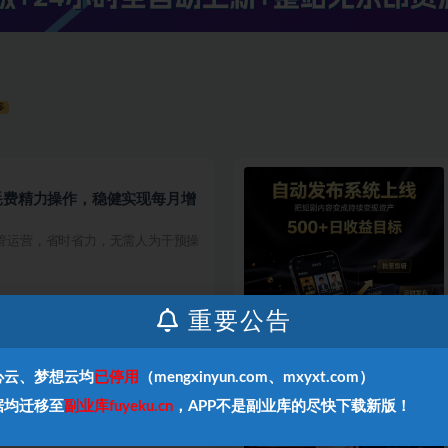
多
耗费精力操作，稳健实现每月增
托管运营，省时省力，无需人为干预操
重要公告
心云、梦想云均
已停用
（mengxinyun.com、mxyxt.com）
，保底日入500+，做就有收
据均迁移至
副业库fuyeku.cn
，APP不是副业库的尽快下载新版！
底日入500+，做就有收益，长期稳