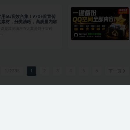
常用6G音效合集！970+首宣传
气素材，分类清晰，高质量内容
以说是其灵魂所在尤其是对于宣传
.
1/2385
1
2
3
4
5
6
下一页