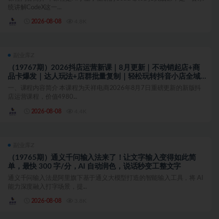
统讲解CodeX这一...
2026-08-08
4.8K
副业库Z
（19767期）2026抖店运营新课｜8月更新｜不动销起店+商
品卡爆发｜达人玩法+店群批量复制｜轻松玩转抖音小店全域
流量
一、课程内容简介 本课程为天祥电商2026年8月7日重磅更新的新版抖
店运营课程，价值4980...
2026-08-08
4.4K
副业库Z
（19765期）通义千问输入法来了！让文字输入变得如此简
单，最快 300 字/分，AI 自动润色，说话秒变工整文字
通义千问输入法是阿里旗下基于通义大模型打造的智能输入工具，将 AI
能力深度融入打字场景，提...
2026-08-08
3.8K