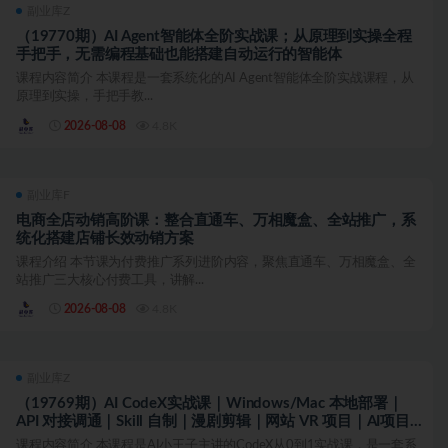
副业库Z
（19770期）AI Agent智能体全阶实战课；从原理到实操全程
手把手，无需编程基础也能搭建自动运行的智能体
课程内容简介 本课程是一套系统化的AI Agent智能体全阶实战课程，从
原理到实操，手把手教...
2026-08-08
4.8K
副业库F
电商全店动销高阶课：整合直通车、万相魔盒、全站推广，系
统化搭建店铺长效动销方案
课程介绍 本节课为付费推广系列进阶内容，聚焦直通车、万相魔盒、全
站推广三大核心付费工具，讲解...
2026-08-08
4.8K
副业库Z
（19769期）AI CodeX实战课｜Windows/Mac 本地部署｜
API 对接调通｜Skill 自制｜漫剧剪辑｜网站 VR 项目｜AI项目
落地全教程
课程内容简介 本课程是AI小王子主讲的CodeX从0到1实战课，是一套系