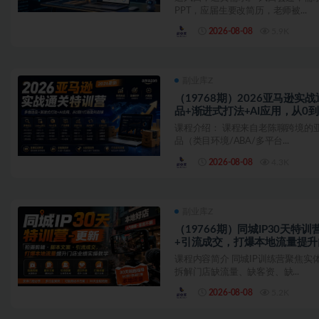
PPT，应届生要改简历，老师被...
2026-08-08
5.9K
副业库Z
（19768期）2026亚马逊实
品+渐进式打法+AI应用，从0
课程介绍： 课程来自老陈聊跨境的
品（类目环境/ABA/多平台...
2026-08-08
4.3K
副业库Z
（19766期）同城IP30天特
+引流成交，打爆本地流量提
课程内容简介 同城IP训练营聚焦
拆解门店缺流量、缺客资、缺...
2026-08-08
5.2K