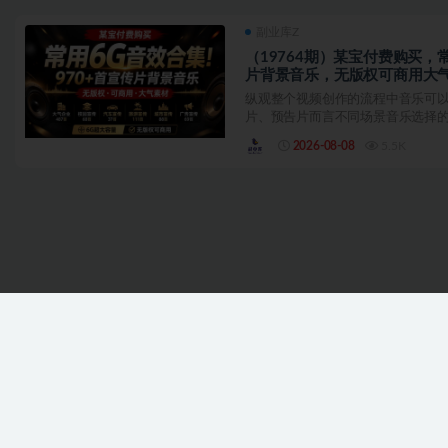
副业库Z
（19764期）某宝付费购买，
片背景音乐，无版权可商用大
纵观整个视频创作的流程中音乐可
片、预告片而言不同场景音乐选择的..
2026-08-08
5.5K