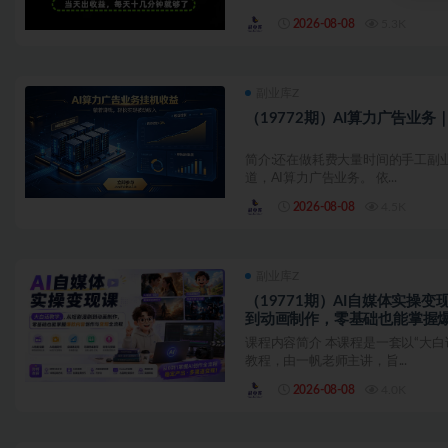
2026-08-08
5.3K
副业库Z
（19772期）AI算力广告业
简介:还在做耗费大量时间的手工副
道，AI算力广告业务。 依...
2026-08-08
4.5K
副业库Z
（19771期）AI自媒体实操
到动画制作，零基础也能掌握
课程内容简介 本课程是一套以“大白
教程，由一帆老师主讲，旨...
2026-08-08
4.0K