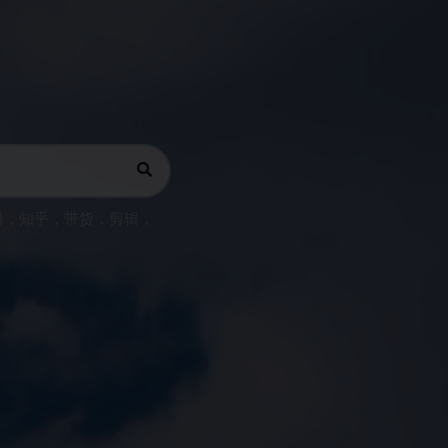
播
，
知乎
，
带货
，
剪辑
，