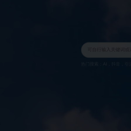
热门搜索：
AI
，
抖音
，
引