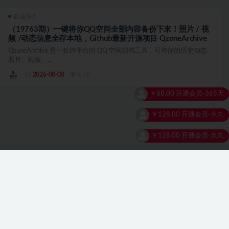
副业库Z
（19763期）一键将你QQ空间全部内容备份下来！照片 / 视
频 /动态信息全存本地，Github最新开源项目 QzoneArchive
QzoneArchive 是一款跨平台的 QQ 空间归档工具，可将你的历史动态、
照片、视频、...
2026-08-08
4.7K
￥128.00
开通会员-永久
￥128.00
开通会员-永久
￥128.00
开通会员-永久