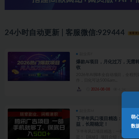
24小时自动更新 | 客服微信:
929444
查看更
副业库F
爆款Ai项目，月化过万，无需
收
2026年AI脚本全自动项目，全程
作，日化可达500&am...
2026-08-08
4.3K
副业库M
萌
下半年风口项目精选：一部手机
益，长期稳定！
数
下半年风口项目精选：一部手机，保
定！【揭秘】 项目介绍： ...