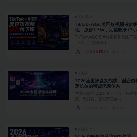
副业库M
TikTok×AIGC美区短视频
程，原价1.5W，完整收录12
TikTok×AIGC美区短视频带货
1.5W，完整收录1...
2026-08-09
4.3K
副业库F
2026流量操盘实战课：融合
定长效的带货流量体系
本课程聚焦 2026 各大电商、短
流、微付费、强付费三者搭...
2026-08-08
4.5K
副业库M
2026 AI短视频全流程实战