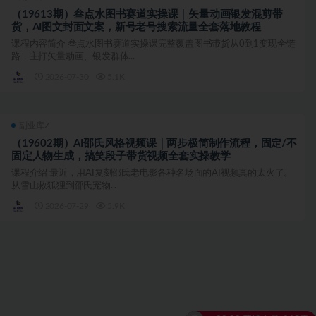
（19613期）叁点水图书赛道实操课｜矢量动画银发混剪带
货，AI图文封面文案，新号老号搜索流量全套落地教程
课程内容简介 叁点水图书赛道实操课完整覆盖图书带货从0到1变现全链
路，主打矢量动画、银发群体...
2026-07-30
5.1K
副业库Z
（19602期）AI邵氏风格视频课｜两步极简制作流程，固定/不
固定人物生成，搞笑段子带货视频全套实操教学
课程介绍 最近，用AI复刻邵氏老电影各种名场面的AI视频真的太火了。
从雪山救狐狸到邵氏宠物...
2026-07-29
5.9K