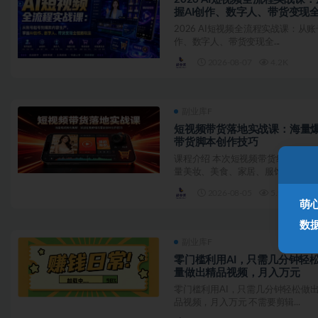
握AI创作、数字人、带货变现
2026 AI短视频全流程实战课：从
作、数字人、带货变现全...
2026-08-07
4.2K
副业库F
短视频带货落地实战课：海量
带货脚本创作技巧
课程介绍 本次短视频带货线下课主
量美妆、美食、家居、服饰等各...
2026-08-05
5.9K
萌
数
副业库F
零门槛利用AI，只需几分钟轻
量做出精品视频，月入万元
零门槛利用AI，只需几分钟轻松做
品视频，月入万元 不需要剪辑...