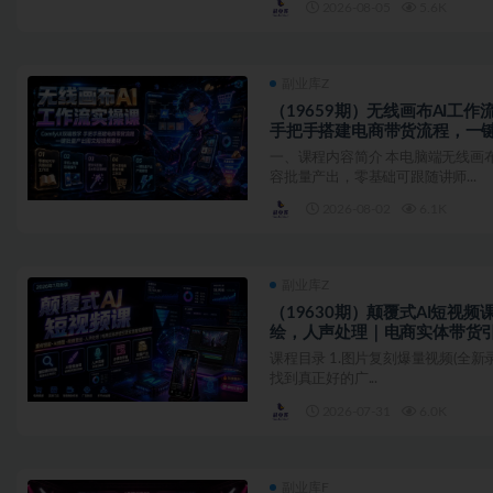
2026-08-05
5.6K
副业库Z
（19659期）无线画布AI工作
手把手搭建电商带货流程，一
一、课程内容简介 本电脑端无线画
容批量产出，零基础可跟随讲师...
2026-08-02
6.1K
副业库Z
（19630期）颠覆式AI短视
绘，人声处理｜电商实体带货
课程目录 1.图片复刻爆量视频(全新录
找到真正好的广...
2026-07-31
6.0K
副业库F