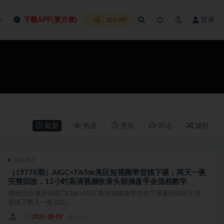
件
下载APP(更方便)
登录
成为VIP
最新
热度
更新
评论
随机
副业库Z
（19778期）AIGC×TikTok美区短视频带货线下课；两天一夜
完整回放，12小时高清视频收录头部操盘手全流程教学
课程介绍 视界跨境TikTok×AIGC美区短视频带货线下课重磅回放上线！
原线下两天一夜实战...
2026-08-09
5.1K