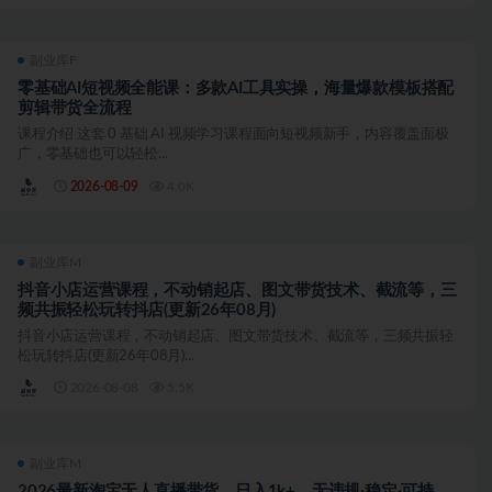
副业库F
零基础AI短视频全能课：多款AI工具实操，海量爆款模板搭配
剪辑带货全流程
课程介绍 这套 0 基础 AI 视频学习课程面向短视频新手，内容覆盖面极
广，零基础也可以轻松...
2026-08-09
4.0K
副业库M
抖音小店运营课程，不动销起店、图文带货技术、截流等，三
频共振轻松玩转抖店(更新26年08月)
抖音小店运营课程，不动销起店、图文带货技术、截流等，三频共振轻
松玩转抖店(更新26年08月)...
2026-08-08
5.5K
副业库M
2026最新淘宝无人直播带货，日入1k+，无违规·稳定·可持