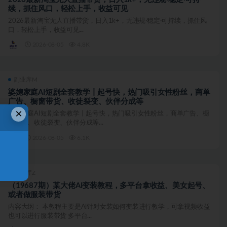
续，抓住风口，轻松上手，收益可见
2026最新淘宝无人直播带货，日入1k+，无违规·稳定·可持续，抓住风
口，轻松上手，收益可见...
2026-08-05
4.8K
副业库M
婆媳家庭AI短剧全套教学丨起号快，热门吸引女性粉丝，商单
广告、橱窗带货、收徒裂变、伙伴分成等
×
婆媳家庭AI短剧全套教学丨起号快，热门吸引女性粉丝，商单广告、橱
窗带货、收徒裂变、伙伴分成等...
2026-08-05
6.1K
副业库Z
（19687期）某大佬AI变装教程，多平台拿收益、美女起号、
或者做服装带货
内容大纲： 本教程主要是Ai针对女装如何变装进行教学，可拿视频收益
也可以进行服装带货 多平台...