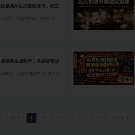
洗图换装AI生成视频技巧，低成
不到模特、拍摄成本高、素材产出
质感视频生成教程，多品类带货
素材匮乏，是多数电商带货的最大痛
1/124
1
2
3
4
5
6
下一页