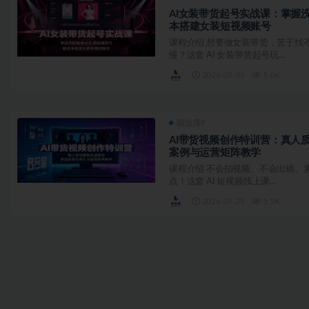
AI女装带货起号实战课：掌握
本搭建女装短视频账号
课程介绍 想要做女装带货，苦于找
慢？这套 AI 女装带货起号玩...
2026-07-31
5.6K
副业库F
AI带货视频创作特训营：真人
案例与运营矩阵教学
课程介绍 不会拍视频、不会出镜、
点！这套 AI 短视频线上课...
2026-07-29
5.5K