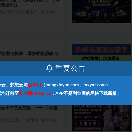
全链路玩法
账号起号到爆款内容生产，掌握AI创
爆款案例拆解，掌握拍摄剪辑与
打落地实操，摒弃空洞理论，配套大
重要公告
心云、梦想云均
已停用
（mengxinyun.com、mxyxt.com）
据均迁移至
副业库fuyeku.cn
，APP不是副业库的尽快下载新版！
松做出带货短视频，一部手机批
出带货短视频，一部手机批量做出精