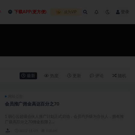
件
下载APP(更方便)
登录
成为VIP
最新
热度
更新
评论
随机
网站公告
会员推广佣金高达百分之70
1 萌心云超级合伙人推广计划正式启动，会员均升级为合伙人，拥有推
广最高百分之70佣金权限 2...
2022-11-05
100.4K