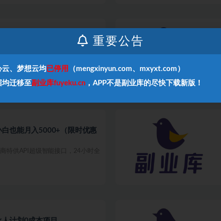
重要公告
心云、梦想云均
已停用
（mengxinyun.com、mxyxt.com）
据均迁移至
副业库fuyeku.cn
，APP不是副业库的尽快下载新版！
白也能月入5000+（限时优惠
盟商特供API超级智能接口，24小时全
伙人计划0成本项目