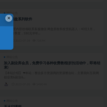
网站公告
×
百度网盘系列软件
会员享受内部价格联系客服微信 网盘群发和发货机器人：40元1月，
100元1季度，180元半年...
2022-07-28
728.9K
网站公告
加入副业库会员，免费学习各种收费教程(折扣活动中，即将结
束)
【本站介绍】 ❤本站：整合多方资源商的资源整合站，主要面向互联网
创业类&副业&...
2022-07-28
1480.4K
网站公告
无水印课程