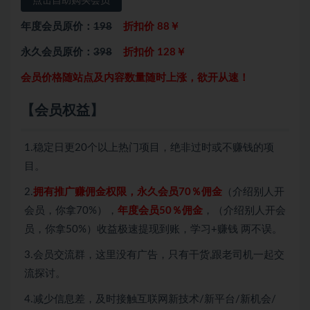
点击自助购买会员
年度会员原价：
198
折扣价 88￥
永久会员原价：
398
折扣价 128￥
会员价格随站点及内容数量随时上涨，欲开从速！
【会员权益】
1.稳定日更20个以上热门项目，绝非过时或不赚钱的项
目。
2.
拥有推广赚佣金权限，永久会员70％佣金
（介绍别人开
会员，你拿70%
），
年度会员50％佣金
，（介绍别人开会
员，你拿50%）收益极速提现到账，学习+赚钱 两不误。
3.会员交流群，这里没有广告，只有干货,跟老司机一起交
流探讨。
4.减少信息差，及时接触互联网新技术/新平台/新机会/