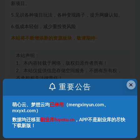
新项目。
5.见识各种项目玩法，各种变现路子，提升网赚认知。
6.低成本轻创，减少重投资风险
本站将不断增添新的资源板块，敬请期待~
本站声明：
1、本内容转载于网络，版权归原作者所有！
2、本站仅提供信息存储空间服务，不拥有所有权，
不承担相关法律责任！
×
3、本内容若侵犯到你的版权利益，请联系我们，会
重要公告
尽快给予删除处理！
4、本站项目均需要自学，无指导；
项目如有涉及付
萌心云、梦想云均
已停用
（mengxinyun.com、
费环节
，请
自行判断
，本站不负责项目的真伪！
mxyxt.com）
数据均迁移至
副业库fuyeku.cn
，APP不是副业库的尽快
下载新版！
收藏
海报
链接