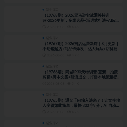
落地全教程
副业库Z
（19768期）2026亚马逊实战通关特训
营-2026更新，多维选品+渐进式打法+AI应
用，从0到1打造盈利店铺
2026-08-08
4.4K
副业库Z
（19767期）2026抖店运营新课｜8月更新｜
不动销起店+商品卡爆发｜达人玩法+店群批量
复制｜轻松玩转抖音小店全域流量
2026-08-08
4.7K
副业库Z
（19766期）同城IP30天特训营-更新｜拍摄
剪辑+脚本文案+引流成交，打爆本地流量提升
门店业绩实操教学
2026-08-08
5.4K
副业库Z
（19765期）通义千问输入法来了！让文字输
入变得如此简单，最快 300 字/分，AI 自动润
色，说话秒变工整文字
2026-08-08
4.2K
副业库Z