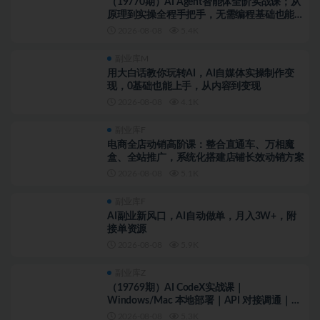
（19770期）AI Agent智能体全阶实战课；从
原理到实操全程手把手，无需编程基础也能搭
建自动运行的智能体
2026-08-08
5.4K
副业库M
用大白话教你玩转AI，AI自媒体实操制作变
现，0基础也能上手，从内容到变现
2026-08-08
4.1K
副业库F
电商全店动销高阶课：整合直通车、万相魔
盒、全站推广，系统化搭建店铺长效动销方案
2026-08-08
5.1K
副业库F
AI副业新风口，AI自动做单，月入3W+，附
接单资源
2026-08-08
5.9K
副业库Z
（19769期）AI CodeX实战课｜
Windows/Mac 本地部署｜API 对接调通｜
Skill 自制｜漫剧剪辑｜网站 VR 项目｜AI项目
2026-08-08
5.3K