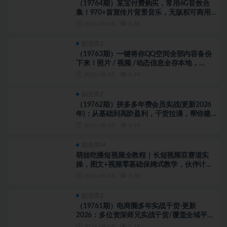
（19764期）某宝付费购买，常用6G音效合
集！970+首宣传片背景音乐，无版权可商用
大气素材，分类清晰，高质量内容
2026-08-08
5.6K
副业库Z
（19763期）一键将你QQ空间全部内容备份
下来！照片 / 视频 /动态信息全存本地，
Github最新开源项目 QzoneArchive
2026-08-08
4.9K
副业库Z
（19762期）拼多多年费会员实战(更新2026
年)：从基础到高阶盈利，干货拉满，帮你建
立稳定盈利运营知识体系
2026-08-08
4.1K
副业库M
萌娃吃播短视频全教程｜长短视频双赛道实
操，图文+视频零基础保姆式教学，伙伴计划-
收徒-商单等多种变现方式
2026-08-08
5.5K
副业库Z
（19761期）电商圈多年实战干货-更新
2026：多位资深师兄实战干货/覆盖全域平
台，中小卖家可复制的盈利指南
2026-08-08
4.3K