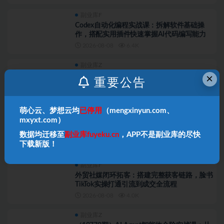
副业库F
Codex自动化编程实战课：拆解软件基础操
作，搭配实用插件快速掌握AI代码编写能力
2026-08-08
6.4K
副业库Z
（19771期）AI自媒体实操变现课｜大白话教
×
重要公告
学，从短剧漫剧到动画制作，零基础也能掌握
爆款内容创作与变现全流程
2026-08-08
4.2K
萌心云、梦想云均
已停用
（mengxinyun.com、
副业库F
mxyxt.com）
百万IP高变现实战营：从定位获客到私域批量
成交，搭建完整IP商业闭环
数据均迁移至
副业库fuyeku.cn
，APP不是副业库的尽快
下载新版！
2026-08-08
6.3K
副业库F
外贸社媒闭环拓客：搭建完整获客链路，脸书
TikTok实操打通引流到成交全流程
2026-08-08
4.0K
副业库Z