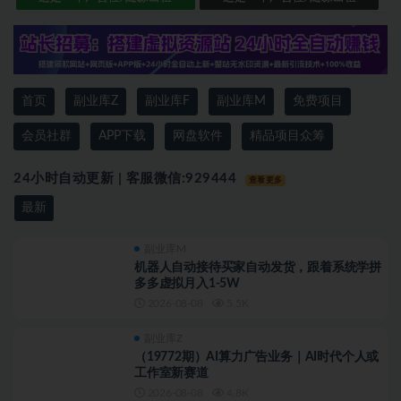
首页
副业库Z
副业库F
副业库M
免费项目
会员社群
APP下载
网盘软件
精品项目众筹
24小时自动更新 | 客服微信:
929444
查看更多
最新
副业库M
机器人自动接待买家自动发货，跟着系统学拼
多多虚拟月入1-5W
2026-08-08
5.5K
副业库Z
（19772期）AI算力广告业务｜AI时代个人或
工作室新赛道
2026-08-08
4.8K