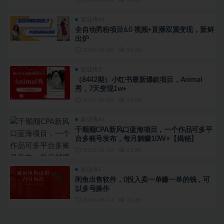
副业库M
全自动男粉项目6.0 视频+直播双重变现，新鲜
出炉
2024-05-05
24.6K
副业库Z
（8442期）小红书最新爆款项目，Animal
秀，7天变现1w+
2024-01-02
24.0K
副业库M
千顺顺CPA新风口蓝海项目，一个作品可多平
台多账号发布，每月躺赚10W+【揭秘】
2023-12-22
23.8K
副业库F
闲鱼出售软件，0投入卖一单赚一单的钱，可
以多号操作
2024-04-14
23.6K