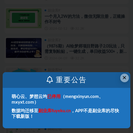
副业库F
一个月入2W的方法，微信无限注册，正规操
作不封号
2024-02-12
32.2K
副业库Z
（9876期）AI绘梦师项目野路子2.0玩法，只
需复制粘贴，一键生成，单日收益500+，新…
2024-04-09
32.2K
副业库M
×
2024快手无人直播全套课程，实现24小时轻
重要公告
松躺赚
2024-04-30
31.7K
萌心云、梦想云均
已停用
（mengxinyun.com、
副业库M
mxyxt.com）
微信永久封号解封玩法包含短暂封号教程
数据均迁移至
副业库fuyeku.cn
，APP不是副业库的尽快
下载新版！
2024-06-14
30.8K
网站公告