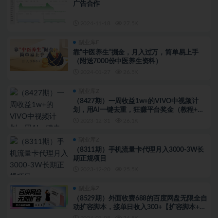
广告合作
2024-11-18
27.5K
副业库F
靠“中医养生”掘金，月入过万，简单易上手
（附送7000份中医养生资料）
2024-01-27
26.5K
副业库Z
（8427期）一周收益1w+的VIVO中视频计
划，用AI一键去重，狂赚平台奖金（教程+素
材）
2023-12-31
26.1K
副业库Z
（8311期）手机流量卡代理月入3000-3W长
期正规项目
2023-12-20
25.5K
副业库Z
（8529期）外面收费688的百度网盘无限全自
动扩容脚本，接单日收入300+【扩容脚本+…
2024-01-08
24.8K