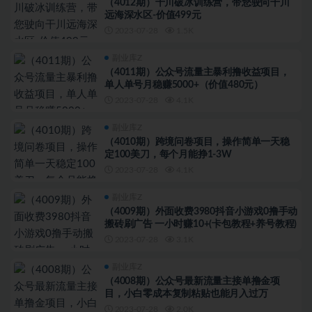
（4012期）千川破冰训练营，带您驶向干川
远海深水区-价值499元
2023-07-28
1.5K
副业库Z
（4011期）公众号流量主暴利撸收益项目，
单人单号月稳赚5000+（价值480元）
2023-07-28
4.1K
副业库Z
（4010期）跨境问卷项目，操作简单一天稳
定100美刀，每个月能挣1-3W
2023-07-28
4.1K
副业库Z
（4009期）外面收费3980抖音小游戏0撸手动
搬砖刷广告 一小时赚10+(卡包教程+养号教程)
2023-07-28
3.1K
副业库Z
（4008期）公众号最新流量主接单撸金项
目，小白零成本复制粘贴也能月入过万
2023-07-28
2.0K