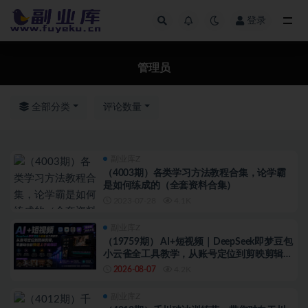
登录
全部
管理员
全部分类
评论数量
副业库Z
（4003期）各类学习方法教程合集，论学霸
是如何练成的（全套资料合集）
2023-07-28
4.1K
副业库Z
（19759期） AI+短视频｜DeepSeek即梦豆包
小云雀全工具教学，从账号定位到剪映剪辑，
零基础也能快速上手做爆款
2026-08-07
4.2K
副业库Z