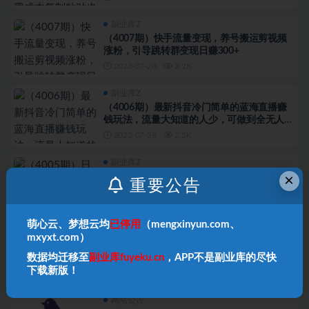
副业库Z
（4007期）快手流量变现，养号搬运剪视频
涨粉，引导跳转群变现日赚300+
2023-07-28
2.2K
副业库Z
（4006期）最新抖音冷门简单的蓝海直播赚
钱玩法，流量大知道的人少，可做到全无人直
播
2023-07-28
2.5K
副业库Z
×
（4005期）日入10万的文案课第五期， 不靠
重要公告
灵感，高质量日更的文案写作，赚下一个百万
2023-07-28
3.8K
萌心云、梦想云均
已停用
（mengxinyun.com、
副业库Z
mxyxt.com）
（4004期）企业微信多功能营销高级版，批
数据均迁移至
副业库fuyeku.cn
，APP不是副业库的尽快
量操作群发，让运营更高效
下载新版！
2023-07-28
4.5K
网站公告