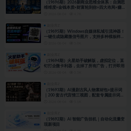
（19696期）2026新商业思维全体系：自测思
维维度×金钱本质×财富轮到你×四大布局×赚
100万1000万选人×股权坑×赛道
2026-08-04
4.7K
副业库Z
（19695期）Windows自媒体私域引流神器！
一键生成隐藏微信号图片，支持多种模板样
式，完全免费 隐图工坊
2026-08-04
5.0K
副业库Z
（19694期）火星助手破解版，虚拟定位，某
钉打企微卡利器，去掉了所有广告，打开即用
2026-08-04
5.5K
副业库Z
（19693期）AI漫剧古风人物素材包+提示词
｜200 套古代言情三视图，配套专属提示词短
剧主角配角直接套用
2026-08-04
5.1K
副业库Z
（19692期）AI 智能广告挂机｜自动化流量变
现新项目
2026-08-04
5.3K