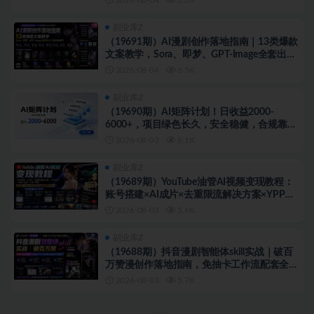
副业库Z
（19691期）AI漫剧创作落地指南｜13类爆款
文案教学，Sora、即梦、GPT-Image全套出片
工具实操教学
2026-08-04
6.5K
副业库Z
（19690期）AI矩阵计划！日收益2000-
6000+，项目绿色长久，安全稳健，合规靠
谱，可批量放大。
2026-08-03
6.1K
副业库Z
（19689期）YouTube油管AI视频变现教程：
账号搭建×AI成片×去重限流解决方案×YPP变
现×AI真人生成×人物一致性
2026-08-03
5.6K
副业库Z
（19688期）抖音漫剧智能体skill实战｜破百
万赞漫创作落地指南，免抽卡工作流配套全套
提示词素材
2026-08-03
5.7K