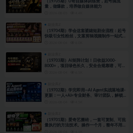
（19705期）U哥自媒体训练营，起号搞流
量，做爆款，培养做自媒体能力
2026-08-05
4.4K
副业库Z
（19704期）学会这套婆媳短剧全流程：起号
快吸引女性粉丝，文案剪辑视频制作一站式搞
定，多种变现方式都可做
2026-08-04
6.0K
副业库Z
（19703期）AI矩阵计划！日收益3000-
8000+，项目绿色长久，安全合规靠谱，可批
量放大。扶持工作室和分公司
2026-08-04
6.1K
副业库Z
（19702期）学完即用—AI Agent实战落地课-
更新：一人+AI=专业财务、审计团队，解锁财
务审计自动化全新工作模式
2026-08-04
4.5K
副业库Z
（19701期）爱奇艺搬砖，一套可复制、可批
量执行的方法技术。操作一个月，整年不用
愁!
2026-08-04
4.1K