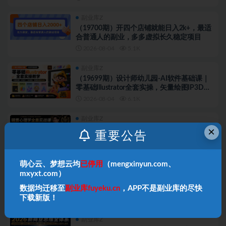
副业库Z
（19700期）开四个店铺就能日入2k+，最适
合普通人的副业，多多虚拟长久稳定项目
2026-08-04
5.1K
副业库Z
（19699期）设计师幼儿园-AI软件基础课｜
零基础Illustrator全套实操，矢量绘图IP3D渲
染配套助教素材包
2026-08-04
6.1K
副业库Z
×
（19694期）销售心理学全集实战课｜沟通攻
重要公告
心+人性解读+消费心理+说服成交+门店陈
列，拓客裂变年终收现全套实体落地教学
2026-08-04
6.5K
萌心云、梦想云均
已停用
（mengxinyun.com、
副业库Z
mxyxt.com）
（19692期）超级IP变现训练营：认知破局×
数据均迁移至
副业库fuyeku.cn
，APP不是副业库的尽快
人设4维打造×爆款内容三要素×拍摄剪辑×投
流放大×全域变现×矩阵复制
下载新版！
2026-08-04
5.6K
副业库Z