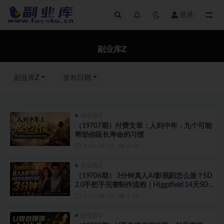
登录
副业库Z
副业库Z
副业库Z
发布日期
副业库Z
（19707期）付费文章：人到中年，九个可能
帮助你延长寿命的习惯
2026-08-05
4.6K
副业库Z
（19706期） 3分钟真人AI影视剧怎么做？SD
2.0手把手完整制作流程｜Higgsfield 14天SD
2.0/2.5无限生成
2026-08-05
4.1K
副业库Z