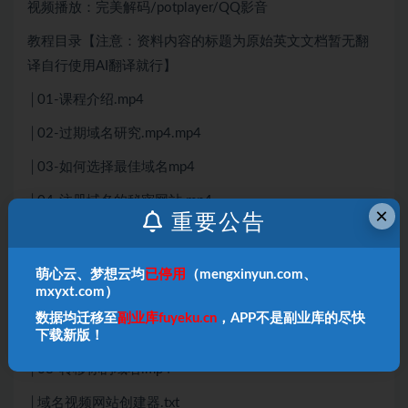
视频播放：完美解码/potplayer/QQ影音
教程目录【注意：资料内容的标题为原始英文文档暂无翻
译自行使用AI翻译就行】
│01-课程介绍.mp4
│02-过期域名研究.mp4.mp4
│03-如何选择最佳域名mp4
│04-注册域名的秘密网站.mp4
×
重要公告
│05-获取高质量过期域名列表.mp4
│05-通过此链接以巨大折扣加入NameSnagger.txt
萌心云、梦想云均
已停用
（mengxinyun.com、
mxyxt.com）
│06-在Afternic上出售你的域名.mp4
数据均迁移至
副业库fuyeku.cn
，APP不是副业库的尽快
下载新版！
│07-在Dan上出售你的域名.mp4.mp4
│08-转移你的域名.mp4
│域名视频网站创建器.txt