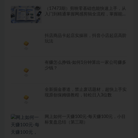
（17473期）剪映零基础也能快速上手，从
入门到精通掌握网感剪辑全流程，掌握能直
接变现的剪辑能力
抖店商品卡起店实操班，抖音小店起店高阶
玩法
有赚怎么挣钱-如何1分钟算出一家公司赚多
少钱？
全新掘金赛道，禁止废话题材，超快上手实
现原创保姆级教程，轻松日入3位数
网上如何一天赚100元-每天赚100元，小目
标复盘总结（第三期）