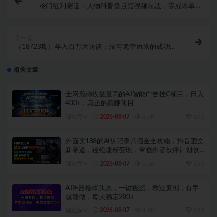
冷门红利赛道：人物科普盘点短视频玩法，零成本单人
就能起号13万粉丝，单条点赞破10万
下一篇
（18723期）年入百万大访谈：没有凭空而来的成功，
只有全力以赴的坚守，8位创业者真实拆解逆风翻盘路
相关文章
全网最稳收益最高的AI智能广告挂G项目，日入
400+，真正的躺賺项目
副业库M
2026-08-07
3.7K
19.9
外面卖188的AI伪记录片掘金全攻略，抖音图文
新赛道，轻松涨粉变现，拿创作者伙伴计划收
益【文档】
副业库M
2026-08-07
5.2K
19.9
AI神器撸爆头条，一键搬运，秒过原创，有手
就能做，每天稳定200+
副业库M
2026-08-07
4.4K
19.9