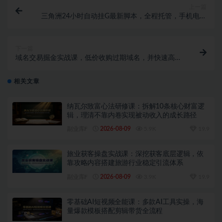
上一篇
三角洲24小时自动挂G最新脚本，全程托管，手机电脑
不限，躺賺日入500+
下一篇
域名交易掘金实战课，低价收购过期域名，并快速高价
转售，賺取丰厚利润【原创双语字幕】
相关文章
纳瓦尔致富心法研修课：拆解10条核心财富逻
辑，理清不靠内卷实现被动收入的成长路径
副业库F
2026-08-09
5.9K
19.9
旅业获客操盘实战课：深挖获客底层逻辑，依
靠攻略内容搭建旅游行业稳定引流体系
副业库F
2026-08-09
3.9K
19.9
零基础AI短视频全能课：多款AI工具实操，海
量爆款模板搭配剪辑带货全流程