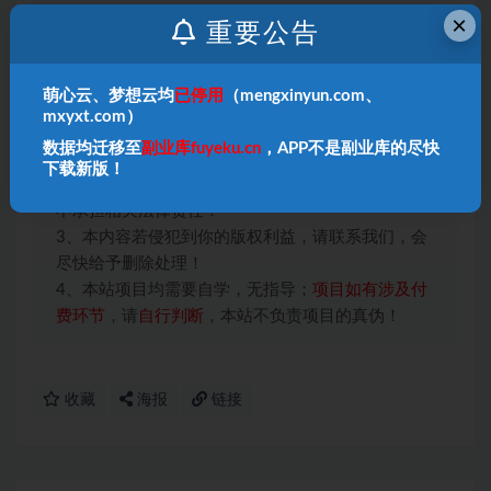
https://pan.baidu.com/s/1p2wAdZwaEcNuIGuIdmDwmg?
×
重要公告
pwd=j6gr 提取码: j6gr
–来自百度网盘超级会员v2的分享
萌心云、梦想云均
已停用
（mengxinyun.com、
mxyxt.com）
本站声明：
数据均迁移至
副业库fuyeku.cn
，APP不是副业库的尽快
1、本内容转载于网络，版权归原作者所有！
下载新版！
2、本站仅提供信息存储空间服务，不拥有所有权，
不承担相关法律责任！
3、本内容若侵犯到你的版权利益，请联系我们，会
尽快给予删除处理！
4、本站项目均需要自学，无指导；
项目如有涉及付
费环节
，请
自行判断
，本站不负责项目的真伪！
收藏
海报
链接