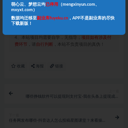
1、本内容转载于网络，版权归原作者所有！
萌心云、梦想云均
已停用
（mengxinyun.com、
mxyxt.com）
2、本站仅提供信息存储空间服务，不拥有所有权，
不承担相关法律责任！
数据均迁移至
副业库fuyeku.cn
，APP不是副业库的尽快
下载新版！
3、本内容若侵犯到你的版权利益，请联系我们，会
尽快给予删除处理！
4、本站项目均需要自学，无指导；
项目如有涉及付
费环节
，请
自行判断
，本站不负责项目的真伪！
收藏
海报
链接
上一篇
哪些挣钱软件可以提现到支付宝-我在头条上提现成功
了，步骤比较多，听疯狂一一道来
下一篇
任务网发布哪些-抖音达人怎么投稿星图课堂？来看操
作指南吧