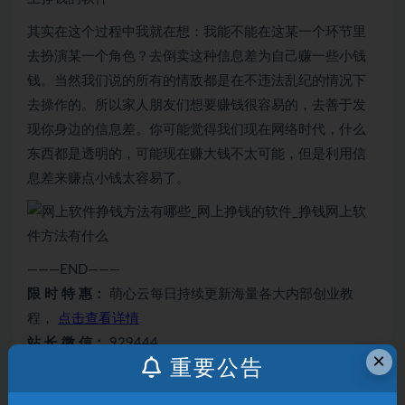
其实在这个过程中我就在想：我能不能在这某一个环节里
去扮演某一个角色？去倒卖这种信息差为自己赚一些小钱
钱。当然我们说的所有的情敌都是在不违法乱纪的情况下
去操作的。所以家人朋友们想要赚钱很容易的，去善于发
现你身边的信息差。你可能觉得我们现在网络时代，什么
东西都是透明的，可能现在赚大钱不太可能，但是利用信
息差来赚点小钱太容易了。
———END———
限 时 特 惠：
萌心云每日持续更新海量各大内部创业教
程，
点击查看详情
站 长 微 信：
929444
×
重要公告
本站声明：