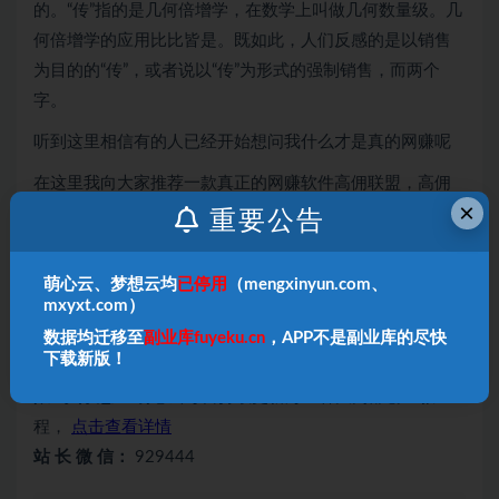
的。“传”指的是几何倍增学，在数学上叫做几何数量级。几
何倍增学的应用比比皆是。既如此，人们反感的是以销售
为目的的“传”，或者说以“传”为形式的强制销售，而两个
字。
听到这里相信有的人已经开始想问我什么才是真的网赚呢
在这里我向大家推荐一款真正的网赚软件高佣联盟，高佣
×
联盟是一款优惠券软件上面不仅有大量淘宝拼多多京东的
重要公告
隐藏优惠券，自己购买或者分享优惠券还能赚返利！！！
你还在等什么赶快扫码加入吧！！！
萌心云、梦想云均
已停用
（mengxinyun.com、
mxyxt.com）
数据均迁移至
副业库fuyeku.cn
，APP不是副业库的尽快
下载新版！
———END———
限 时 特 惠：
萌心云每日持续更新海量各大内部创业教
程，
点击查看详情
站 长 微 信：
929444