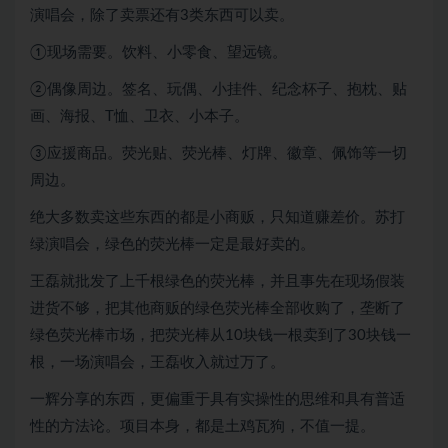
演唱会，除了卖票还有3类东西可以卖。
①现场需要。饮料、小零食、望远镜。
②偶像周边。签名、玩偶、小挂件、纪念杯子、抱枕、贴
画、海报、T恤、卫衣、小本子。
③应援商品。荧光贴、荧光棒、灯牌、徽章、佩饰等一切
周边。
绝大多数卖这些东西的都是小商贩，只知道赚差价。苏打
绿演唱会，绿色的荧光棒一定是最好卖的。
王磊就批发了上千根绿色的荧光棒，并且事先在现场假装
进货不够，把其他商贩的绿色荧光棒全部收购了，垄断了
绿色荧光棒市场，把荧光棒从10块钱一根卖到了30块钱一
根，一场演唱会，王磊收入就过万了。
一辉分享的东西，更偏重于具有实操性的思维和具有普适
性的方法论。项目本身，都是土鸡瓦狗，不值一提。