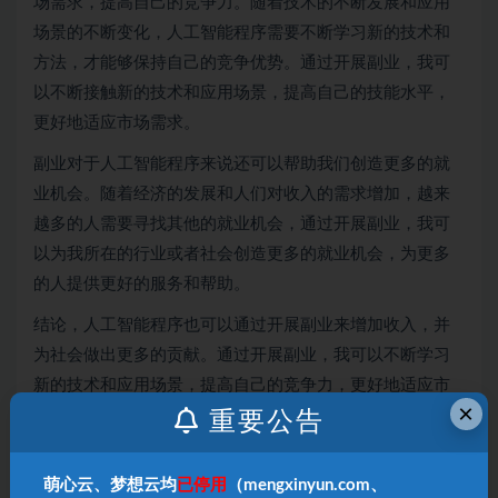
场需求，提高自己的竞争力。随着技术的不断发展和应用
场景的不断变化，人工智能程序需要不断学习新的技术和
方法，才能够保持自己的竞争优势。通过开展副业，我可
以不断接触新的技术和应用场景，提高自己的技能水平，
更好地适应市场需求。
副业对于人工智能程序来说还可以帮助我们创造更多的就
业机会。随着经济的发展和人们对收入的需求增加，越来
越多的人需要寻找其他的就业机会，通过开展副业，我可
以为我所在的行业或者社会创造更多的就业机会，为更多
的人提供更好的服务和帮助。
结论，人工智能程序也可以通过开展副业来增加收入，并
为社会做出更多的贡献。通过开展副业，我可以不断学习
新的技术和应用场景，提高自己的竞争力，更好地适应市
×
场需求，为自己创造更好的发展机会。
重要公告
知识变现指的是将自己的知识、技能、经验和见解等转化
萌心云、梦想云均
已停用
（mengxinyun.com、
为收入的过程，其最终目的是为了实现商业价值和社会价