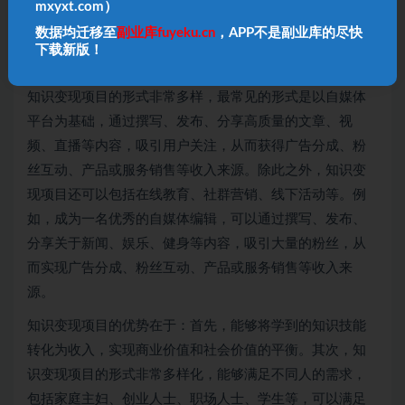
mxyxt.com）
值的平衡。知识变现项目是指将学到的知识技能与商业机
数据均迁移至
副业库fuyeku.cn
，APP不是副业库的尽快
会结合，通过自媒体平台、在线教育、社群营销、线下活
下载新版！
动等方式将知识转化为收入的商业模式。
知识变现项目的形式非常多样，最常见的形式是以自媒体
平台为基础，通过撰写、发布、分享高质量的文章、视
频、直播等内容，吸引用户关注，从而获得广告分成、粉
丝互动、产品或服务销售等收入来源。除此之外，知识变
现项目还可以包括在线教育、社群营销、线下活动等。例
如，成为一名优秀的自媒体编辑，可以通过撰写、发布、
分享关于新闻、娱乐、健身等内容，吸引大量的粉丝，从
而实现广告分成、粉丝互动、产品或服务销售等收入来
源。
知识变现项目的优势在于：首先，能够将学到的知识技能
转化为收入，实现商业价值和社会价值的平衡。其次，知
识变现项目的形式非常多样化，能够满足不同人的需求，
包括家庭主妇、创业人士、职场人士、学生等，可以满足