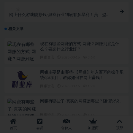
下一篇
网上什么游戏能挣钱-游戏行业到底有多暴利！员工盗
用公司游戏代码，半年赚取1.5亿
相关文章
现在有哪些网赚的方式-网赚？网赚到底是什
么？要选什么行业好？
网赚资讯
2023-08-16
3.6K
网赚主要是由哪些-【网赚】年入百万的操作系
统cpa项目，教你如何在网上赚钱！
网赚资讯
2023-08-16
1.9K
网赚有哪些了-真实的网赚是哪些？随便说说..
网赚资讯
2023-08-16
1.1K
首页
会员
合伙人
加盟商
顶部
哪些网赚-你真的了解过网赚吗？