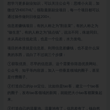
想学习更多副业知识，可以关注公众号：思维小火花，加
微信“ZH007HL”，领取最新副业项目，每一个项目都可以
通过操作做到日收益200+。
信息差赚钱项目，有的人称之为“割韭菜”，有的人称之为
“做生意”，有的人称之为“搞点钱”，说法不同，殊途同归。
水从高处往低处流，也是一个位差，水力发电。
项目的本质就是信息差。利用信息差赚钱，也不是什么深
奥的东西，说白了不过就三个步骤：
①获取优质、尽早的信息源。这个需要你筛选优质网站、
公众号、知乎等内容源，加入一些垂直领域的圈子，甚至
是付费圈子。
②打造自己的ip or定位。比如你是tao客，建立一个tao客
的圈子，发布tao客领域的新闻，就能把大小tao客都聚集起
来。
③打造自己的流量池。流量池有了，信息差有了，钱自然