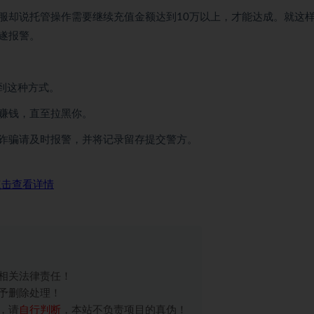
服却说托管操作需要继续充值金额达到10万以上，才能达成。就这
遂报警。
到这种方式。
赚钱，直至拉黑你。
诈骗请及时报警，并将记录留存提交警方。
点击查看详情
相关法律责任！
予删除处理！
，请
自行判断
，本站不负责项目的真伪！