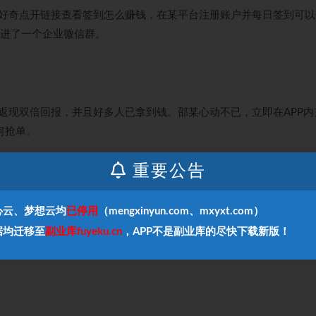
好奇点开链接查看签到怎么赚钱，在某平台注册账户并每日签到可以
拉进了一个企业微信群。
返现双倍回报，并且好多人已拿到钱。邵某心动不已，立即在APP内
何抢单。
重要公告
服得知，没有按照规定操作所以才会失败，客服让其继续充值才能挽
心云、梦想云均
已停用
（mengxinyun.com、mxyxt.com）
是还是和上次一样亏钱了。
据均迁移至
副业库fuyeku.cn
，APP不是副业库的尽快下载新版！