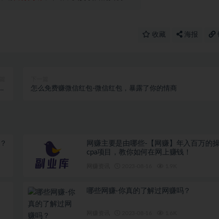
收藏
海报
篇
下一篇
你
怎么免费赚微信红包-微信红包，暴露了你的情商
!
？
网赚主要是由哪些-【网赚】年入百万的
cpa项目，教你如何在网上赚钱！
网赚资讯
2023-08-16
1.9K
哪些网赚-你真的了解过网赚吗？
网赚资讯
2023-08-16
1.6K