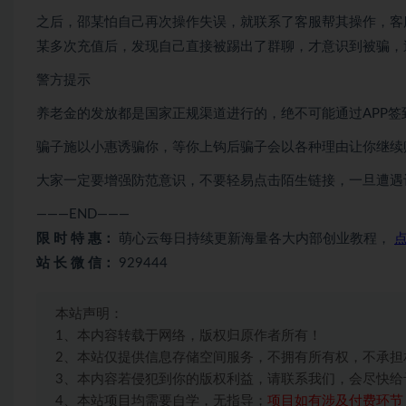
之后，邵某怕自己再次操作失误，就联系了客服帮其操作，客
某多次充值后，发现自己直接被踢出了群聊，才意识到被骗，
警方提示
养老金的发放都是国家正规渠道进行的，绝不可能通过APP签
骗子施以小惠诱骗你，等你上钩后骗子会以各种理由让你继续
大家一定要增强防范意识，不要轻易点击陌生链接，一旦遭遇
———END———
限 时 特 惠：
萌心云每日持续更新海量各大内部创业教程，
站 长 微 信：
929444
本站声明：
1、本内容转载于网络，版权归原作者所有！
2、本站仅提供信息存储空间服务，不拥有所有权，不承担
3、本内容若侵犯到你的版权利益，请联系我们，会尽快给
4、本站项目均需要自学，无指导；
项目如有涉及付费环节