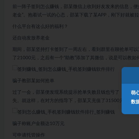
前一阵子签到怎么赚钱，邵某微信上收到好友发来的信息，便
老金”。抱着试一试的心态，邵某下载了某APP，刚下好就被
什么平台有这么好的福利？
还自动发放养老金
期间，邵某坚持打卡签到了一周左右，看到群里在聊抢单可以
了21000元，之后有一个“助教”添加了其微信，说是可以教如
骗子教邵某如何抢单
过了一会，邵某便发现系统提示抢单失败且钱也亏了，询问客
萌
失。就这样，在对方的指导下，邵某又充值了31500元，但
数
骗子称账户金额达10万元
可申请托管操作