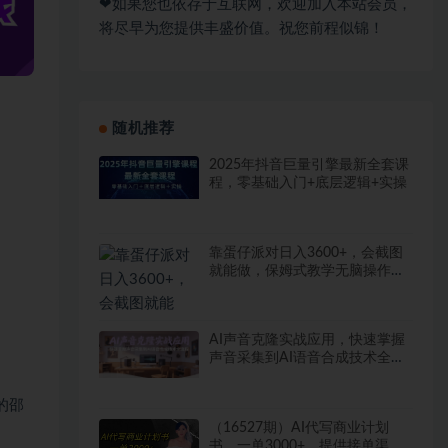
❤如果您也依存于互联网，欢迎加入本站会员，
将尽早为您提供丰盛价值。祝您前程似锦！
随机推荐
2025年抖音巨量引擎最新全套课
程，零基础入门+底层逻辑+实操
靠蛋仔派对日入3600+，会截图
就能做，保姆式教学无脑操作
（教程+资料）【揭秘】
AI声音克隆实战应用，快速掌握
声音采集到AI语音合成技术全流
程
的邵
（16527期）AI代写商业计划
书，一单3000+，提供接单渠