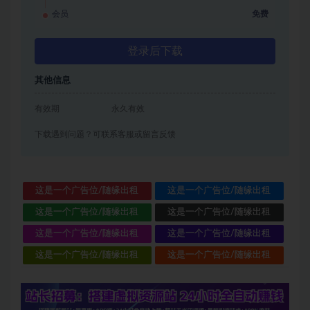
会员
免费
登录后下载
其他信息
有效期
永久有效
下载遇到问题？可联系客服或留言反馈
这是一个广告位/随缘出租
这是一个广告位/随缘出租
这是一个广告位/随缘出租
这是一个广告位/随缘出租
这是一个广告位/随缘出租
这是一个广告位/随缘出租
这是一个广告位/随缘出租
这是一个广告位/随缘出租