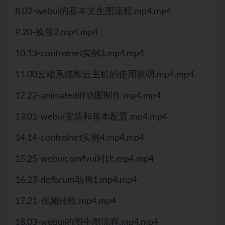
8.02-webui的基本文生图流程.mp4.mp4
9.20-换脸2.mp4.mp4
10.13-controlnet实例3.mp4.mp4
11.00云端系统和云主机的使用说明.mp4.mp4
12.22-animatediff动图制作.mp4.mp4
13.01-webui安装和基本配置.mp4.mp4
14.14-controlnet实例4.mp4.mp4
15.25-webuicomfyui对比.mp4.mp4
16.23-deforum动画1.mp4.mp4
17.21-视频转绘.mp4.mp4
18.03-webui的图生图流程.mp4.mp4