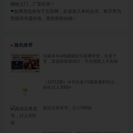
网络之门，广受好评！
❤如果您也依存于互联网，欢迎加入本站会员，将尽早为
您提供丰盛价值。祝您前程似锦！
随机推荐
自媒体从ai视频爆款到直播带货，全是干
货，直接跟着做就行，学完就能上手实操
（12312期）今日头条7.0最新暴利玩法，
轻松日入3000+
副业众筹卖书，日入500块