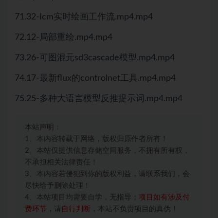
71.32-Icm实时绘画工作流.mp4.mp4
72.12-局部重绘.mp4.mp4
73.26-可图混元sd3cascade模型.mp4.mp4
74.17-最新flux的controlnet工具.mp4.mp4
75.25-多种大语言模型反推提示词.mp4.mp4
本站声明：
1、本内容转载于网络，版权归原作者所有！
2、本站仅提供信息存储空间服务，不拥有所有权，
不承担相关法律责任！
3、本内容若侵犯到你的版权利益，请联系我们，会
尽快给予删除处理！
4、本站项目均需要自学，无指导；
项目如有涉及付
费环节
，请
自行判断
，本站不负责项目的真伪！