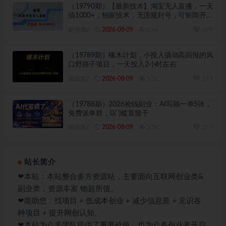
（19790期）【最新技术】淘宝无人直播，一天
搞1000+，独家技术，无违规封号，可矩阵开
播，长期稳定
副业库Z
2026-08-09
5.9K
19.9
（19789期）橡木计划，小投入撬动高回报的风
口野路子项目，一天投入2小时左右
副业库Z
2026-08-09
5.2K
19.9
（19788期）2026捡钱副业：AI写稿一单5张，
免费派单群，0门槛直接干
副业库Z
2026-08-09
5.5K
19.9
站长简介
❤本站：本站整合多方资源站，主要面向互联网创业类&
副业类，资源丰富 物超所值。
❤能助您：找项目 + 低成本创业 + 减少信息差 + 见识各
种项目 + 提升网创认知。
❤本站为众多团队提供了重要价值，也为众多创业者开启