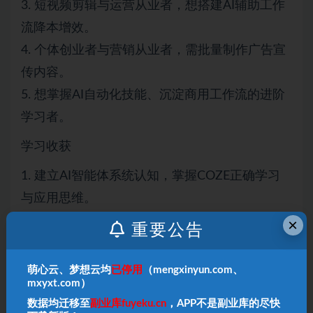
3. 短视频剪辑与运营从业者，想搭建AI辅助工作
流降本增效。
4. 个体创业者与营销从业者，需批量制作广告宣
传内容。
5. 想掌握AI自动化技能、沉淀商用工作流的进阶
学习者。
学习收获
1. 建立AI智能体系统认知，掌握COZE正确学习
与应用思维。
2. 精通变量逻辑与JSON数据结构，吃透工作流
×
重要公告
运行原理。
3. 熟练搭配常用插件，独立搭建稳定自动化工作
萌心云、梦想云均
已停用
（mengxinyun.com、
mxyxt.com）
流。
数据均迁移至
副业库fuyeku.cn
，APP不是副业库的尽快
4. 掌握自媒体文案与内容策划全自动产出工作