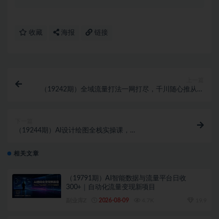
收藏
海报
链接
上一篇
（19242期）全域流量打法一网打尽，千川随心推从基
础功能到高阶投放，助你低成本高效起号稳产
下一篇
（19244期）AI设计绘图全栈实操课，
WebUI+ComfyUI+MJ+Flux四大主流模型，静态插画动
态视频商业设计完整落地教程
相关文章
（19791期）AI智能数据与流量平台日收
300+｜自动化流量变现新项目
副业库Z
2026-08-09
4.7K
19.9