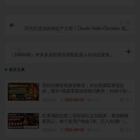
上一篇
30天打造你的AI生产力库！Claude Skills+Obsidian 双教
程，30 个可交付 Skill，提效还能变现
下一篇
（18884期）拼多多虚拟类目搭配机器人自动回复发
货，全套实操教学，普通人每月稳定 1-5W
相关文章
萌娃吃播短视频全教程｜长短视频双赛道实
操，图文+视频零基础保姆式教学，伙伴计划-
收徒-商单等多种变现方式
副业库M
2026-08-08
4.8K
19.9
红果漫剧拉新二创剪辑玩法实战课，暑假躺賺
新风口，单个新用户佣金7米，日入4位数（更
新0808）
副业库M
2026-08-08
5.6K
19.9