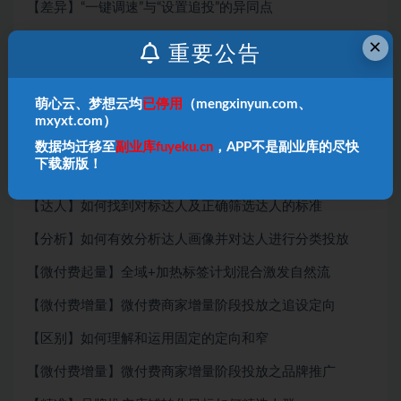
【差异】“一键调速”与“设置追投”的异同点
【控流】全域推广素材追控流的底层逻辑拆解
×
重要公告
纯付费和微付费阶段性投放策略
萌心云、梦想云均
已停用
（mengxinyun.com、
【微付费起号】微付费商家起号阶段的全域投放设置
mxyxt.com）
【人群】如何精准分析对标成交人群画像
数据均迁移至
副业库fuyeku.cn
，APP不是副业库的尽快
下载新版！
【基础】如何有效锚定定向
【达人】如何找到对标达人及正确筛选达人的标准
【分析】如何有效分析达人画像并对达人进行分类投放
【微付费起量】全域+加热标签计划混合激发自然流
【微付费增量】微付费商家增量阶段投放之追设定向
【区别】如何理解和运用固定的定向和窄
【微付费增量】微付费商家增量阶段投放之品牌推广