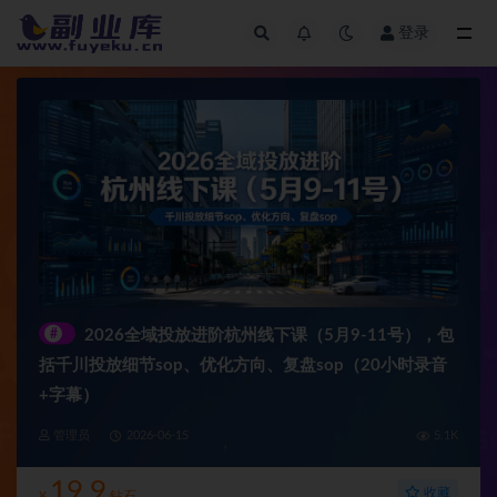
登录
全部
#
2026全域投放进阶杭州线下课（5月9-11号），包
括千川投放细节sop、优化方向、复盘sop（20小时录音
+字幕）
管理员
2026-06-15
5.1K
19.9
收藏
¥
钻石