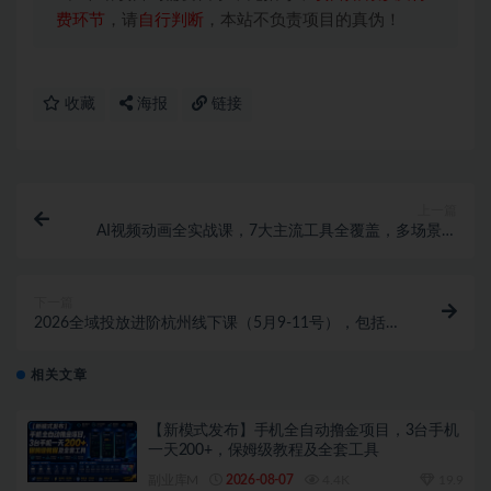
费环节
，请
自行判断
，本站不负责项目的真伪！
收藏
海报
链接
上一篇
AI视频动画全实战课，7大主流工具全覆盖，多场景从
提示词到成片全流程，副业接单账号变现提效
下一篇
2026全域投放进阶杭州线下课（5月9-11号），包括千
川投放细节sop、优化方向、复盘sop（20小时录音+字
幕）
相关文章
【新模式发布】手机全自动撸金项目，3台手机
一天200+，保姆级教程及全套工具
副业库M
2026-08-07
4.4K
19.9