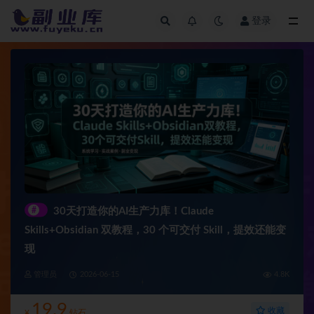
登录
全部
#
30天打造你的AI生产力库！Claude
Skills+Obsidian 双教程，30 个可交付 Skill，提效还能变
现
管理员
2026-06-15
4.8K
19.9
收藏
¥
钻石