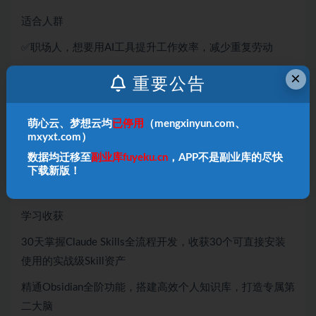
适合人群
✅职场人，想要用AI工具提升工作效率，减少重复劳动
✅内容创作者，想要搭建高效创作流，提升内容产出效率
×
重要公告
✅AI爱好者，想要学习Claude自定义Skill开发，拓展AI能力
边界
萌心云、梦想云均
已停用
（mengxinyun.com、
mxyxt.com）
✅自由职业者，想要掌握可变现的AI技能，接单增收
数据均迁移至
副业库fuyeku.cn
，APP不是副业库的尽快
✅学习者，想要用Obsidian搭建个人知识库，打造高效学习
下载新版！
体系
学习收获
30天掌握Claude Skills全流程开发，收获30个可直接安装
使用的实战级Skill资产
精通Obsidian全阶功能，搭建高效个人知识库，打造专属第
二大脑