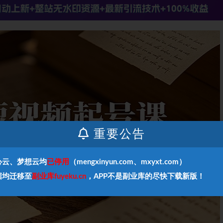
重要公告
心云、梦想云均
已停用
（mengxinyun.com、mxyxt.com）
据均迁移至
副业库fuyeku.cn
，APP不是副业库的尽快下载新版！