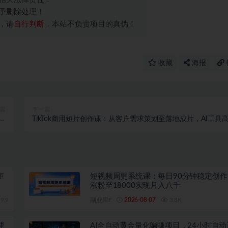
予删除处理！
，请
自行判断
，本站不负责项目的真伪！
收藏
海报
篇
下一篇
上
TikTok商用短片创作课：从客户需求策划至落地成片，AI工具
频
效产出符合海外流量的短片
矩
短视频周更系统课：每日90分钟稳定创
涨粉至18000实现月入八千
9.9
副业库F
2026-08-07
3.8K
理
AI全自动黄金量化躺賺项目，24小时自