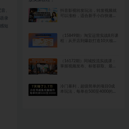
配音、
抖音影视转发玩法，转发视频就
可以涨粉，适合新手小白快速起
语录
号涨粉
感短
（15849期）淘宝运营实战8月课
程：从开店到爆款打造10大核心
模块，21天0到月销百万
（16172期）同城投流实战课：
掌握视频发布、标签获取、最小
成本投放，ROI提升3倍
冷门暴利，超级简单的项目0成
本玩法，每单在500至4000的利
润