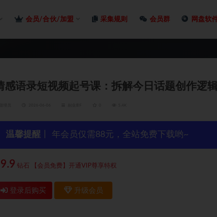
会员/合伙/加盟
采集规则
会员群
网盘软
情感语录短视频起号课：拆解今日话题创作逻
管理员
2026-06-06
副业库F
0
5.4K
温馨提醒
丨 年会员仅需88元，全站免费下载哟~
9.9
钻石
【会员免费】开通VIP尊享特权
登录后购买
升级会员