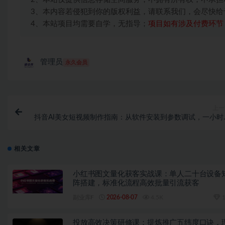
3、本内容若侵犯到你的版权利益，请联系我们，会尽快给
4、本站项目均需要自学，无指导；
项目如有涉及付费环节
管理员
永久会员
上一
抖音AI美女短视频制作指南：从软件安装到参数调试，一小时
手制作爆款人物短视
相关文章
小红书图文量化获客实战课：单人二十台设备
阵搭建，标准化流程高效批量引流获客
副业库F
2026-08-07
4.5K
1
投放高效决策研修课：提炼推广五纬度口诀，