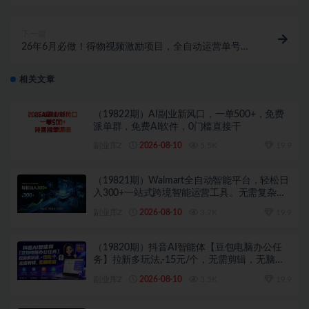
重婚姻美食社交学习稳定，带你破除认知误区
下一篇
26年6月必做！得物视频激励项目，全自动运营单号月
利润3600+
相关文章
（19822期）AI副业新风口，一单500+，免费
派单群，免费AI软件，0门槛直接干
副业库Z
2026-08-10
5.5K
19.9
（19821期）Walmart全自动智能平台，轻松日
入300+一站式跨境智能运营工具。无需复杂实
操
副业库Z
2026-08-10
3.7K
19.9
（19820期）抖音AI智能体【豆包电脑办公任
务】拉新多玩法,-15元/个，无需剪辑，无脑收
益
副业库Z
2026-08-10
3.5K
19.9