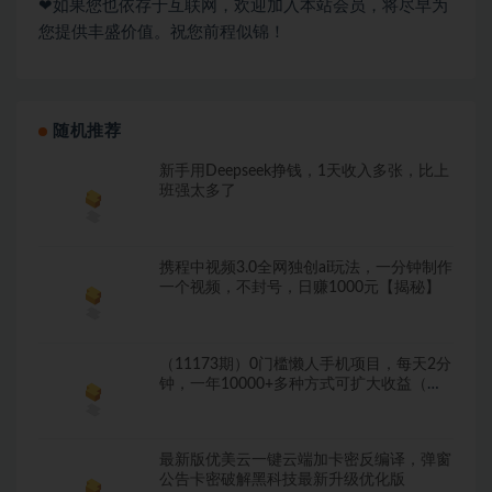
❤如果您也依存于互联网，欢迎加入本站会员，将尽早为
您提供丰盛价值。祝您前程似锦！
随机推荐
新手用Deepseek挣钱，1天收入多张，比上
班强太多了
携程中视频3.0全网独创ai玩法，一分钟制作
一个视频，不封号，日赚1000元【揭秘】
（11173期）0门槛懒人手机项目，每天2分
钟，一年10000+多种方式可扩大收益（抢
首码）
最新版优美云一键云端加卡密反编译，弹窗
公告卡密破解黑科技最新升级优化版