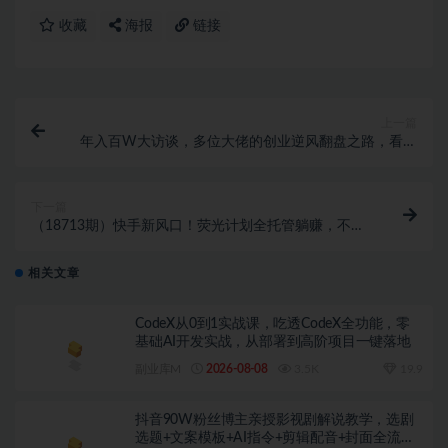
收藏
海报
链接
上一篇
年入百W大访谈，多位大佬的创业逆风翻盘之路，看懂
普通人逆袭的底层逻辑，找寻属于自己的创业方向
下一篇
（18713期）快手新风口！荧光计划全托管躺赚，不用
自己干，批量操作月入3W+
相关文章
CodeX从0到1实战课，吃透CodeX全功能，零
基础AI开发实战，从部署到高阶项目一键落地
副业库M
2026-08-08
3.5K
19.9
抖音90W粉丝博主亲授影视剧解说教学，选剧
选题+文案模板+AI指令+剪辑配音+封面全流程