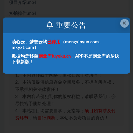
项目介绍.mp4
实拍操作.mp4
×
重要公告
涨粉指南.mp4
*提示本文仅为介绍，不构成任何收益承诺，变现效果因人
萌心云、梦想云均
已停用
（mengxinyun.com、
而异，需结合自身努力与实操，合理运用所学内容，同时
mxyxt.com）
严格遵守平台相关规则与相关法律法规*
数据均迁移至
副业库fuyeku.cn
，APP不是副业库的尽快
下载新版！
本站声明：
1、本内容转载于网络，版权归原作者所有！
2、本站仅提供信息存储空间服务，不拥有所有权，
不承担相关法律责任！
3、本内容若侵犯到你的版权利益，请联系我们，会
尽快给予删除处理！
4、本站项目均需要自学，无指导；
项目如有涉及付
费环节
，请
自行判断
，本站不负责项目的真伪！