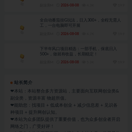
变现，解锁精选独家收益
副业库M
2026-08-08
4.3K
19.9
全自动番茄挂G玩法，日入300+，全程无需人
工，一台电脑即可开展
副业库M
2026-08-08
4.7K
19.9
下半年风口项目精选：一部手机，保底日入
500+，做就有收益，长期稳定！
副业库M
2026-08-08
5.3K
19.9
站长简介
❤本站：本站整合多方资源站，主要面向互联网创业类&
副业类，资源丰富 物超所值。
❤能助您：找项目 + 低成本创业 + 减少信息差 + 见识各
种项目 + 提升网创认知。
❤本站为众多团队提供了重要价值，也为众多创业者开启
网络之门，广受好评！