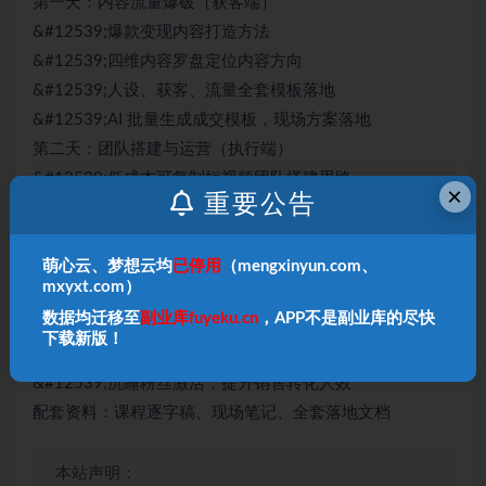
第一天：内容流量爆破（获客端）
&#12539;爆款变现内容打造方法
&#12539;四维内容罗盘定位内容方向
&#12539;人设、获客、流量全套模板落地
&#12539;AI 批量生成成交模板，现场方案落地
第二天：团队搭建与运营（执行端）
&#12539;低成本可复制短视频团队搭建思路
×
重要公告
&#12539;运营四库拆解与标准化工作流搭建
&#12539;团队架构、岗位职责与协作流程详解
萌心云、梦想云均
已停用
（mengxinyun.com、
&#12539;富士康分工模式降本量产流量内容
mxyxt.com）
第三天：私域成交与管理（变现端）
数据均迁移至
副业库fuyeku.cn
，APP不是副业库的尽快
&#12539;私域 IP 塑造与用户、产品体系规划
下载新版！
&#12539;CRM 自动化配置与私域管理制度搭建
&#12539;沉睡粉丝激活，提升销售转化人效
配套资料：课程逐字稿、现场笔记、全套落地文档
本站声明：