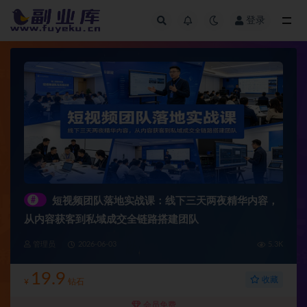
登录
全部
#
短视频团队落地实战课：线下三天两夜精华内容，
从内容获客到私域成交全链路搭建团队
管理员
2026-06-03
5.3K
19.9
收藏
¥
钻石
会员免费