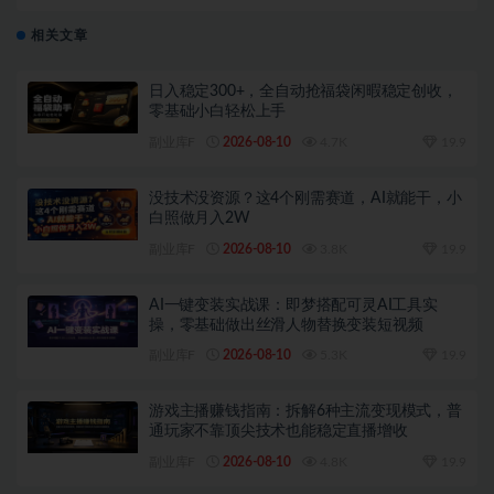
力，日均躺赚300+。
相关文章
日入稳定300+，全自动抢福袋闲暇稳定创收，
零基础小白轻松上手
副业库F
2026-08-10
4.7K
19.9
没技术没资源？这4个刚需赛道，AI就能干，小
白照做月入2W
副业库F
2026-08-10
3.8K
19.9
AI一键变装实战课：即梦搭配可灵AI工具实
操，零基础做出丝滑人物替换变装短视频
副业库F
2026-08-10
5.3K
19.9
游戏主播赚钱指南：拆解6种主流变现模式，普
通玩家不靠顶尖技术也能稳定直播增收
副业库F
2026-08-10
4.8K
19.9