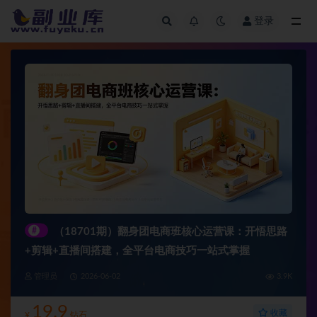
登录
全部
#
（18701期）翻身团电商班核心运营课：开悟思路
+剪辑+直播间搭建，全平台电商技巧一站式掌握
管理员
2026-06-02
3.9K
19.9
收藏
¥
钻石