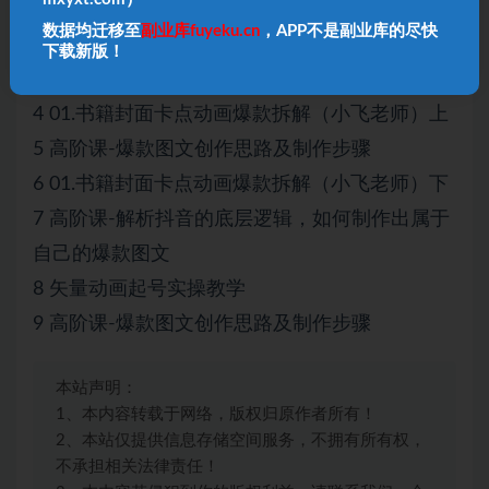
1 【学习必看】第一节课-开悟思路课
数据均迁移至
副业库fuyeku.cn
，APP不是副业库的尽快
2 【学习必看】第一节课-基础视频剪辑教程
下载新版！
3 直播间搭建
4 01.书籍封面卡点动画爆款拆解（小飞老师）上
5 高阶课-爆款图文创作思路及制作步骤
6 01.书籍封面卡点动画爆款拆解（小飞老师）下
7 高阶课-解析抖音的底层逻辑，如何制作出属于
自己的爆款图文
8 矢量动画起号实操教学
9 高阶课-爆款图文创作思路及制作步骤
本站声明：
1、本内容转载于网络，版权归原作者所有！
2、本站仅提供信息存储空间服务，不拥有所有权，
不承担相关法律责任！