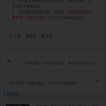
3、本内容若侵犯到你的版权利益，请联系我们，会
尽快给予删除处理！
4、本站项目均需要自学，无指导；
项目如有涉及付
费环节
，请
自行判断
，本站不负责项目的真伪！
收藏
海报
链接
上一篇
（18700期）中老年风口项目，AI 黑科技让老照片复
活！一键生成完全免费！接单接到手抽筋，无脑变现
下一篇
（18702期）EA黄金量化，24小时不间断挣美金，小白
轻松入手，日入1000+
相关文章