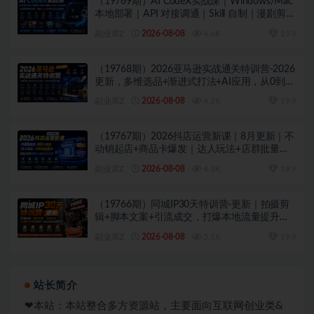
（19769期）AI CodeX实战课｜Windows/Mac
本地部署｜API 对接调通｜Skill 自制｜漫剧剪辑
｜网站 VR 项目｜AI项目落地全教程
副业库Z
2026-08-08
4.6K
19.9
（19768期）2026亚马逊实战通关特训营-2026
更新，多维选品+渐进式打法+AI应用，从0到1
打造盈利店铺
副业库Z
2026-08-08
4.2K
19.9
（19767期）2026抖店运营新课｜8月更新｜不
动销起店+商品卡爆发｜达人玩法+店群批量复
制｜轻松玩转抖音小店全域流量
副业库Z
2026-08-08
4.3K
19.9
（19766期）同城IP30天特训营-更新｜拍摄剪
辑+脚本文案+引流成交，打爆本地流量提升门
店业绩实操教学
副业库Z
2026-08-08
5.1K
19.9
站长简介
❤本站：本站整合多方资源站，主要面向互联网创业类&