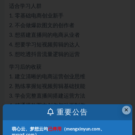
适合学习人群
1. 零基础电商创业新手
2. 不会做爆款图文的创作者
3. 想搭建直播间的电商从业者
4. 想要学习短视频剪辑的达人
5. 想吃透抖音流量逻辑的运营
学习后的收获
1. 建立清晰的电商运营创业思维
2. 熟练掌握短视频剪辑基础技能
3. 学会完整直播间搭建运营方法
4. 精通爆款图文创作与动画制作
×
重要公告
5. 掌握抖音底层逻辑，轻松起号
课程目录：
萌心云、梦想云均
已停用
（mengxinyun.com、
mxyxt.com）