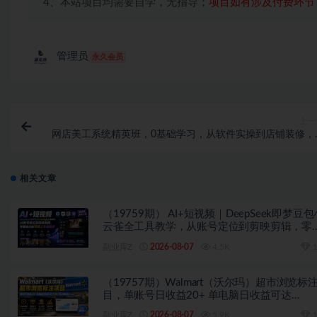
4、本站项目均需要自学，无指导；
项目如有涉及付费环节
管理员
永久会员
上一
网店美工系统精英班，0基础学习，从软件实操到店铺装修，
松接单就
相关文章
（19759期） AI+短视频｜DeepSeek即梦豆包
云雀全工具教学，从账号定位到剪映剪辑，零
础也能快速上手做爆款
副业库Z
2026-08-07
4.5K
1
（19757期）Walmart（沃尔玛）超市浏览标
目，单账号日收益20+ 单电脑日收益可达
1000+带分佣机制
副业库Z
2026-08-07
5.9K
1