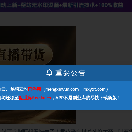
重要公告
心云、梦想云均
已停用
（mengxinyun.com、mxyxt.com）
据均迁移至
副业库fuyeku.cn
，APP不是副业库的尽快下载新版！
入过万？别盯抖音快手了！那些平台封号风险太高，唯有