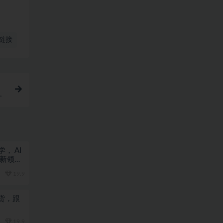
链接
作
， AI
，新领域
19.9
货，跟
19.9