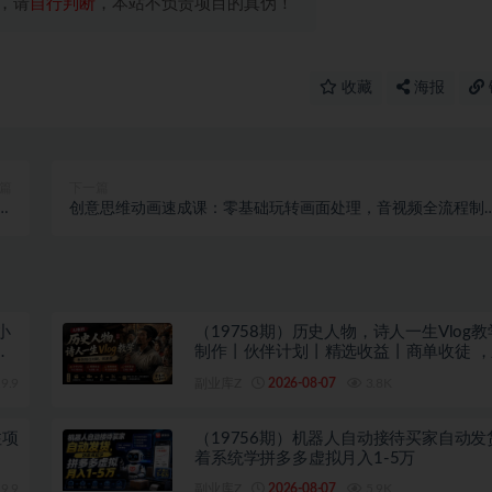
，请
自行判断
，本站不负责项目的真伪！
收藏
海报
篇
下一篇
轻
创意思维动画速成课：零基础玩转画面处理，音视频全流程制
业
轻松上手
小
（19758期）历史人物，诗人一生Vlog教学
基
制作丨伙伴计划丨精选收益丨商单收徒 
红利期，抓紧做
9.9
副业库Z
2026-08-07
3.8K
注项
（19756期）机器人自动接待买家自动发
着系统学拼多多虚拟月入1-5万
9.9
副业库Z
2026-08-07
5.9K