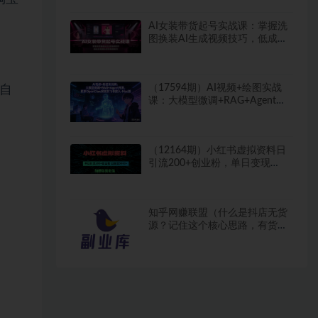
AI女装带货起号实战课：掌握洗
图换装AI生成视频技巧，低成本
搭建女装短视频账号
（17594期）AI视频+绘图实战
时自
课：大模型微调+RAG+Agent开
发，更新OpenClaw安装及飞书
接入-Mac版
（12164期）小红书虚拟资料日
引流200+创业粉，单日变现
5000+
知乎网赚联盟（什么是抖店无货
源？记住这个核心思路，有货源
无库存！）网赚项目知识大全文
档，