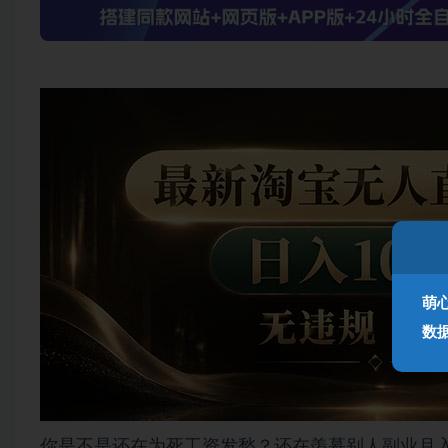
萌
数
你是不是还在为死工资发愁？还在羡慕别人副业月