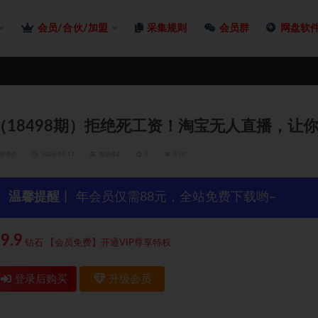
会员/合伙/加盟
采集规则
会员群
网盘软
（18498期）拒绝死工资！淘宝无人直播，让
管理员
2026-05-17
副业库Z
0
4.1K
温馨提醒
丨 年会员仅需88元，全站免费下载哟~
9.9
钻石
【会员免费】开通VIP尊享特权
登录后购买
升级会员