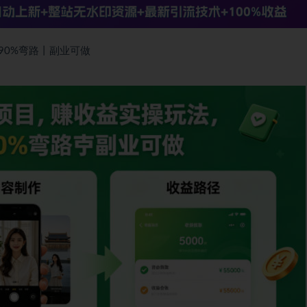
90%弯路丨副业可做