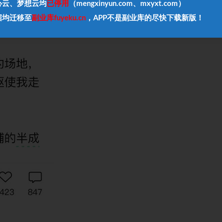
心云、梦想云均
已停用
（mengxinyun.com、mxyxt.com）
据均迁移至
副业库fuyeku.cn
，APP不是副业库的尽快下载新版！