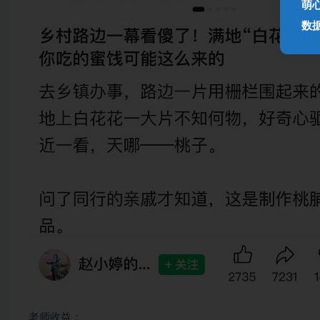
萌
数
老师收益：