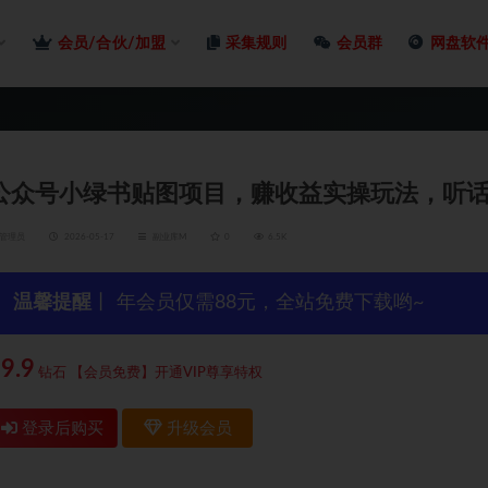
会员/合伙/加盟
采集规则
会员群
网盘软
公众号小绿书贴图项目，赚收益实操玩法，听话
管理员
2026-05-17
副业库M
0
6.5K
温馨提醒
丨 年会员仅需88元，全站免费下载哟~
9.9
钻石
【会员免费】开通VIP尊享特权
登录后购买
升级会员