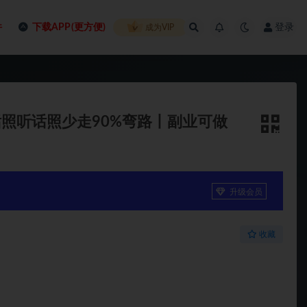
件
下载APP(更方便)
登录
成为VIP
照听话照少走90%弯路丨副业可做
升级会员
收藏