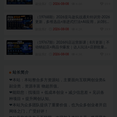
｜网站 VR 项目｜AI项目落地全教程
副业库Z
2026-08-08
4.6K
19.9
（19768期）2026亚马逊实战通关特训营-2026
更新，多维选品+渐进式打法+AI应用，从0到1
打造盈利店铺
副业库Z
2026-08-08
4.2K
19.9
（19767期）2026抖店运营新课｜8月更新｜不
动销起店+商品卡爆发｜达人玩法+店群批量复
制｜轻松玩转抖音小店全域流量
副业库Z
2026-08-08
4.3K
19.9
站长简介
❤本站：本站整合多方资源站，主要面向互联网创业类&
副业类，资源丰富 物超所值。
❤能助您：找项目 + 低成本创业 + 减少信息差 + 见识各
种项目 + 提升网创认知。
❤本站为众多团队提供了重要价值，也为众多创业者开启
网络之门，广受好评！