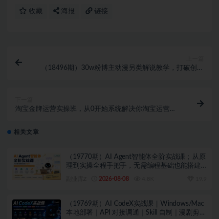
收藏
海报
链接
上一篇
（18496期）30w粉博主动漫另类解说教学，打破创作
内卷，同款动漫做出差异化爆款内容
下一篇
淘宝金牌运营实操班，从0开始系统解决你淘宝运营核
心问题，手把手带你完成从小白到高手的蜕变
相关文章
（19770期）AI Agent智能体全阶实战课；从原
理到实操全程手把手，无需编程基础也能搭建
自动运行的智能体
副业库Z
2026-08-08
4.8K
19.9
（19769期）AI CodeX实战课｜Windows/Mac
本地部署｜API 对接调通｜Skill 自制｜漫剧剪辑