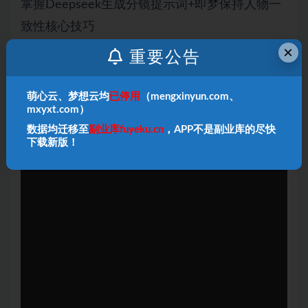
掌握Deepseek生成分镜提示词+即梦保持人物一
致性核心技巧
学会可灵AI首尾帧图生视频+剪映剪辑合成全流程
×
重要公告
能独立制作古诗词动画短视频，复用于更多传统
文化题材
萌心云、梦想云均
已停用
（mengxinyun.com、
mxyxt.com）
数据均迁移至
副业库fuyeku.cn
，APP不是副业库的尽快
下载新版！