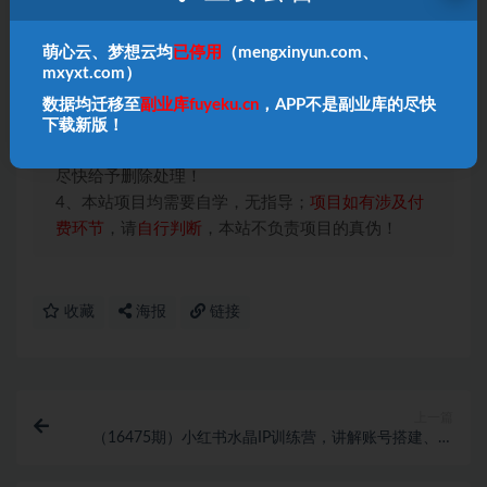
本站声明：
萌心云、梦想云均
已停用
（mengxinyun.com、
1、本内容转载于网络，版权归原作者所有！
mxyxt.com）
2、本站仅提供信息存储空间服务，不拥有所有权，
数据均迁移至
副业库fuyeku.cn
，APP不是副业库的尽快
不承担相关法律责任！
下载新版！
3、本内容若侵犯到你的版权利益，请联系我们，会
尽快给予删除处理！
4、本站项目均需要自学，无指导；
项目如有涉及付
费环节
，请
自行判断
，本站不负责项目的真伪！
收藏
海报
链接
上一篇
（16475期）小红书水晶IP训练营，讲解账号搭建、手
作教学、拍摄剪辑，全流程运营技能