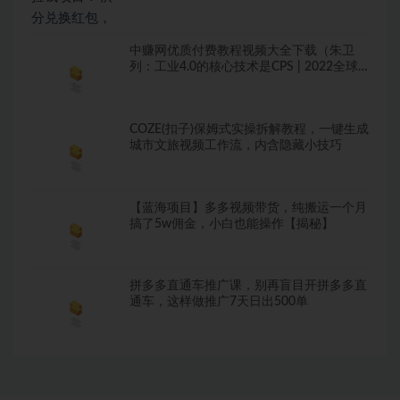
中赚网优质付费教程视频大全下载（朱卫
列：工业4.0的核心技术是CPS | 2022全球
数字价值峰会网红聂小雨穿挂脖连衣裙，丝
袜破洞、侧身疑走光，网友：建议封杀）手
机网赚平台体会，
COZE(扣子)保姆式实操拆解教程，一键生成
城市文旅视频工作流，内含隐藏小技巧
【蓝海项目】多多视频带货，纯搬运一个月
搞了5w佣金，小白也能操作【揭秘】
拼多多直通车推广课，别再盲目开拼多多直
通车，这样做推广7天日出500单