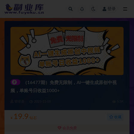
登录
全部
#
（16477期）免费无限制，AI一键生成原创中视
频，单账号日收益1000+
管理员
2025-11-05
5.5K
19.9
收藏
¥
钻石
会员免费