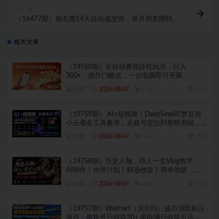
下一篇
（16477期）朋友圈14天自动成交营：单月朋友圈转化
率提升50%，被动收入超3万元
相关文章
（19760期）全自动番茄挂机玩法，日入
300+，操作门槛低，一台电脑即可开展
副业库Z
2026-08-07
6.0K
19.9
（19759期） AI+短视频｜DeepSeek即梦豆包
小云雀全工具教学，从账号定位到剪映剪辑，
零基础也能快速上手做爆款
副业库Z
2026-08-07
4.6K
19.9
（19758期）历史人物，诗人一生Vlog教学，
AI制作丨伙伴计划丨精选收益丨商单收徒 ，新
领域红利期，抓紧做
副业库Z
2026-08-07
4.0K
19.9
（19757期）Walmart（沃尔玛）超市浏览标注
项目，单账号日收益20+ 单电脑日收益可达