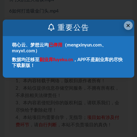
6如何打造吸金门头.mp4
7把门头上升到战略.mp4
×
重要公告
8建立品牌的四大误区.mp4
萌心云、梦想云均
已停用
（mengxinyun.com、
9差异化才能赚大钱.mp4
mxyxt.com）
10从区域旺铺到区域为王.mp4
数据均迁移至
副业库fuyeku.cn
，APP不是副业库的尽快
下载新版！
本站声明：
1、本内容转载于网络，版权归原作者所有！
2、本站仅提供信息存储空间服务，不拥有所有权，
不承担相关法律责任！
3、本内容若侵犯到你的版权利益，请联系我们，会
尽快给予删除处理！
4、本站项目均需要自学，无指导；
项目如有涉及付
费环节
，请
自行判断
，本站不负责项目的真伪！