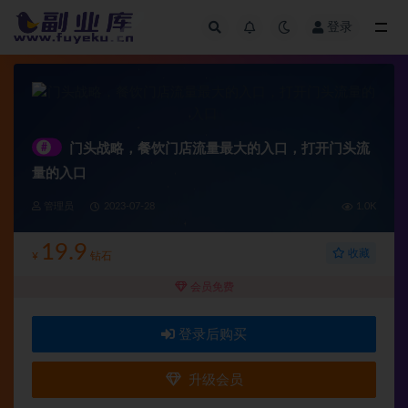
登录
全部
#
门头‬战略，餐‮门饮‬店‮量流‬最‮的大‬入口，打开门头流
量的入口
管理员
2023-07-28
1.0K
19.9
收藏
¥
钻石
会员免费
登录后购买
升级会员