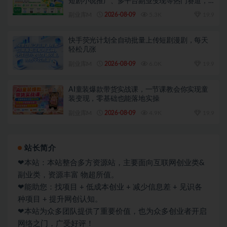
短剧小说推广、多平台副业变现等热门赛道，
零基础也能轻松上手实操
副业库M
2026-08-09
5.3K
19.9
快手荧光计划全自动批量上传短剧漫剧，每天
轻松几张
副业库M
2026-08-09
6.0K
19.9
AI童装爆款带货实战课，一节课教会你实现童
装变现，零基础也能落地实操
副业库M
2026-08-09
4.9K
19.9
站长简介
❤本站：本站整合多方资源站，主要面向互联网创业类&
副业类，资源丰富 物超所值。
❤能助您：找项目 + 低成本创业 + 减少信息差 + 见识各
种项目 + 提升网创认知。
❤本站为众多团队提供了重要价值，也为众多创业者开启
网络之门，广受好评！