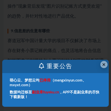
操作”现象背后发现“图片识别记账方式更受欢迎”
的趋势，并针对性地进行产品优化。
9.信息差的生意有哪些
赛道冠军中国计量大学的项目不仅解决了市场上
存在财务小票记账的痛点，也灵活地将合合信息
智能图像识别模块与小票识别的API落地财务管理
×
重要公告
场景，将复杂的小票信息秒速转换成了简洁、高
效的数据输入，构建了一个多场景下的财务管理
萌心云、梦想云均
已停用
（mengxinyun.com、
mxyxt.com）
工具，让用户在不同场景中都能轻松地进行记账
数据均迁移至
副业库fuyeku.cn
，APP不是副业库的尽快
下载新版！
和财务管理。