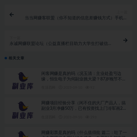
上一篇
当当网赚客联盟（你不知道的信息差赚钱方式）手机网
赚平台，
下一篇
永诚网赚联盟论坛（公益直播栏目助力大学生打破信息
差26张晚清老照片，名妓果然是名妓，就算是放在今天
那也是妥妥美女）能挣钱的手机网赚平台，
相关文章
闲客网赚是真的吗（况玉清：主业处盈亏边
缘，恒生电子为何副业挑大梁？87岁晚节不
保，这次再多的名和利，都救不了“自毁前程”的
生活百科
2023-09-10
92
魏纪中）暴利网赚项目大全，
网赚项目经验分享（闲不住的大厂产品人，搞
副业3月净赚50万，已有投资找上门冷军画2个
破旧发动机，横着放卖198万，竖着放卖了
生活百科
2023-09-10
293
1897万，值吗？）2017最新网赚项目贴吧，
网赚彩票是真的吗（什么值得批 篇二：吐了一