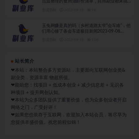
点血整理的食用油好价清单，自用副业都来搞
一搞26张晚清老照片，名妓果然是名妓，就算
生活百科
2023-09-10
94
是放在今天那也是妥妥美女）网赚博客导航项
目论坛培训，
玉兔网赚是真的吗（乡村道路太窄“会车难”，他
们用心修了条会车道极目新闻2023-09-08
19:26）淘宝客网赚项目大全，
生活百科
2023-09-10
108
站长简介
❤本站：本站整合多方资源站，主要面向互联网创业类&
副业类，资源丰富 物超所值。
❤能助您：找项目 + 低成本创业 + 减少信息差 + 见识各
种项目 + 提升网创认知。
❤本站为众多团队提供了重要价值，也为众多创业者开启
网络之门，广受好评！
❤如果您也依存于互联网，欢迎加入本站会员，将尽早为
您提供丰盛价值。祝您前程似锦！