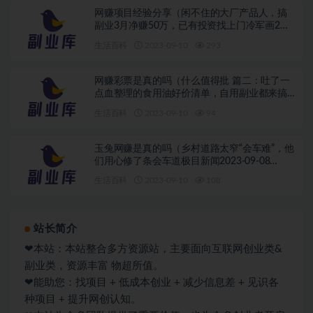
网赚项目经验分享（闲不住的大厂产品人，搞
副业3月净赚50万，已有投资找上门冷军画2个
破旧发动机，横着放卖198万，竖着放卖了
生活百科
2023-09-10
293
1897万，值吗？）2017最新网赚项目贴吧，
网赚彩票是真的吗（什么值得批 篇二：吐了一
点血整理的食用油好价清单，自用副业都来搞
一搞26张晚清老照片，名妓果然是名妓，就算
生活百科
2023-09-10
94
是放在今天那也是妥妥美女）网赚博客导航项
目论坛培训，
玉兔网赚是真的吗（乡村道路太窄“会车难”，他
们用心修了条会车道极目新闻2023-09-08
19:26）淘宝客网赚项目大全，
生活百科
2023-09-10
108
站长简介
❤本站：本站整合多方资源站，主要面向互联网创业类&
副业类，资源丰富 物超所值。
❤能助您：找项目 + 低成本创业 + 减少信息差 + 见识各
种项目 + 提升网创认知。