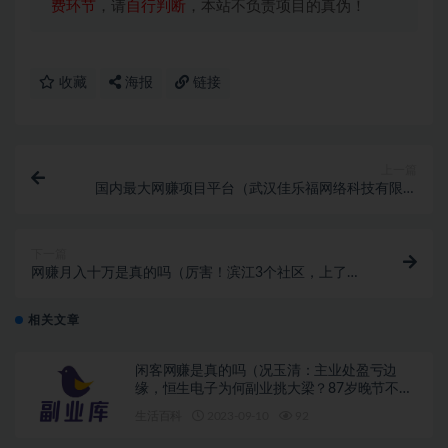
费环节
，请
自行判断
，本站不负责项目的真伪！
收藏
海报
链接
上一篇
国内最大网赚项目平台（武汉佳乐福网络科技有限公
司：抖音小店个人和个体企业哪个更好呢？）2016网赚
项目大全，
下一篇
网赚月入十万是真的吗（厉害！滨江3个社区，上了省
级榜单~）兼职最新网赚理财项目，
相关文章
闲客网赚是真的吗（况玉清：主业处盈亏边
缘，恒生电子为何副业挑大梁？87岁晚节不
保，这次再多的名和利，都救不了“自毁前程”的
生活百科
2023-09-10
92
魏纪中）暴利网赚项目大全，