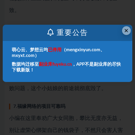
致。
6.福缘论坛vip共享
×
重要公告
虚荣心害死人啊！本来这事就是作风问题，现在
萌心云、梦想云均
已停用
（mengxinyun.com、
网友扒出了她参加工作没几年就能在北京豪华商
mxyxt.com）
场消费200多万的事实，大家都知道国企待遇
数据均迁移至
副业库fuyeku.cn
，APP不是副业库的尽快
下载新版！
好，但也不可能好到这么离谱吧，如果牵扯出腐
败问题，这个小姑娘的前途就彻底毁了。
7.福缘网络的项目可靠吗
小编在这里奉劝广大女同胞，攀比无度亦无益，
别让虚荣心绑架自己的钱袋子，不然只会害人害