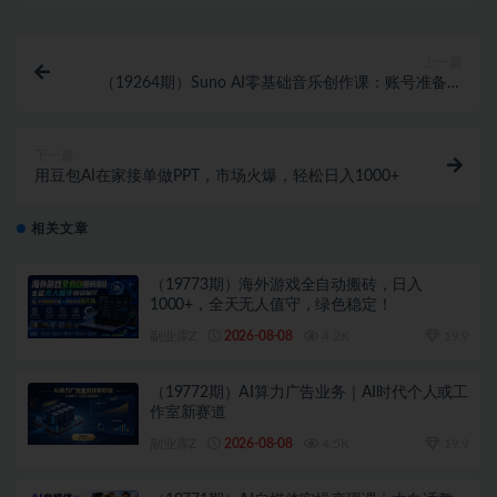
上一篇
（19264期）Suno AI零基础音乐创作课：账号准备→
界面解析→一键成曲→自定义模式，快速上手AI作曲
下一篇
用豆包AI在家接单做PPT，市场火爆，轻松日入1000+
相关文章
（19773期）海外游戏全自动搬砖，日入
1000+，全天无人值守，绿色稳定！
副业库Z
2026-08-08
4.2K
19.9
（19772期）AI算力广告业务｜AI时代个人或工
作室新赛道
副业库Z
2026-08-08
4.5K
19.9