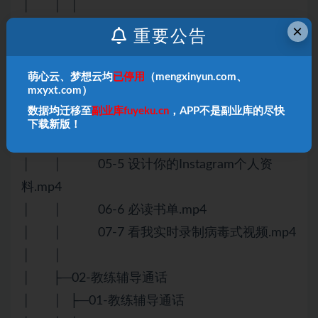
│ │ │
×
│ │ └─05-第4周 – 优化与策略
重要公告
│ │ 01-1 为什么你的Reels没有爆
火.mp4
萌心云、梦想云均
已停用
（mengxinyun.com、
mxyxt.com）
│ │ 02-2 理想观众画像.mp4
数据均迁移至
副业库fuyeku.cn
，APP不是副业库的尽快
│ │ 03-3 如何想出病毒式创意.mp4
下载新版！
│ │ 04-4 找到你的个人品牌愿景.mp4
│ │ 05-5 设计你的Instagram个人资
料.mp4
│ │ 06-6 必读书单.mp4
│ │ 07-7 看我实时录制病毒式视频.mp4
│ │
│ ├─02-教练辅导通话
│ │ ├─01-教练辅导通话