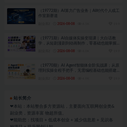
（19772期）AI算力广告业务｜AI时代个人或工
作室新赛道
副业库Z
2026-08-08
4.5K
19.9
（19771期）AI自媒体实操变现课｜大白话教
学，从短剧漫剧到动画制作，零基础也能掌握
爆款内容创作与变现全流程
副业库Z
2026-08-08
4.0K
19.9
（19770期）AI Agent智能体全阶实战课；从原
理到实操全程手把手，无需编程基础也能搭建
自动运行的智能体
副业库Z
2026-08-08
4.9K
19.9
站长简介
❤本站：本站整合多方资源站，主要面向互联网创业类&
副业类，资源丰富 物超所值。
❤能助您：找项目 + 低成本创业 + 减少信息差 + 见识各
种项目 + 提升网创认知。