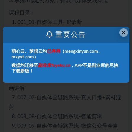
5. 掌握B端定制方案，拓展自媒体变现渠道
课程目录：
1. 001_01-自媒体工具- IP诊断
×
2. 002_02-自媒体全链路工具-自媒体热点
重要公告
3. 003_03-自媒体全链路系统- IP蒸馏-像金枪大
叔一样写skill
萌心云、梦想云均
已停用
（mengxinyun.com、
mxyxt.com）
4. 004_04-自媒体全链路系统-爆款复刻
数据均迁移至
副业库fuyeku.cn
，APP不是副业库的尽快
5. 005_05-自媒体全链路系统-数字人动画视频
下载新版！
6. 006_06-自媒体全链路工具系统-真人口播+动
画讲解
7. 007_07-自媒体全链路系统-真人口播+素材混
剪
8. 008_08-自媒体全链路系统-智能剪辑
9. 009_09-自媒体全链路系统-微信公众号全自