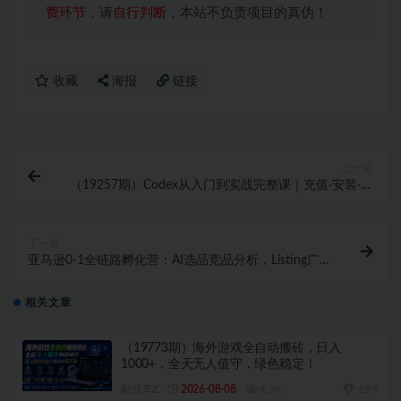
费环节
，请
自行判断
，本站不负责项目的真伪！
收藏
海报
链接
上一篇
（19257期）Codex从入门到实战完整课｜充值·安装·接
入DeepSeek，记忆·插件·Skill·CLI·MCP全拆解
下一篇
亚马逊0-1全链路孵化营：AI选品竞品分析，Listing广告
爆款打造低成本运营
相关文章
（19773期）海外游戏全自动搬砖，日入
1000+，全天无人值守，绿色稳定！
副业库Z
2026-08-08
4.2K
19.9