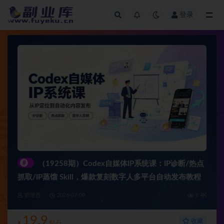
登录
全部
#
（19258期）Codex自媒体IP系统课：IP诊断/热点
抓取/IP蒸馏 Skill，爆款复刻数字人多平台自动发布教程
管理员
2026-07-09
6.4K
19.9
收藏
¥
钻石