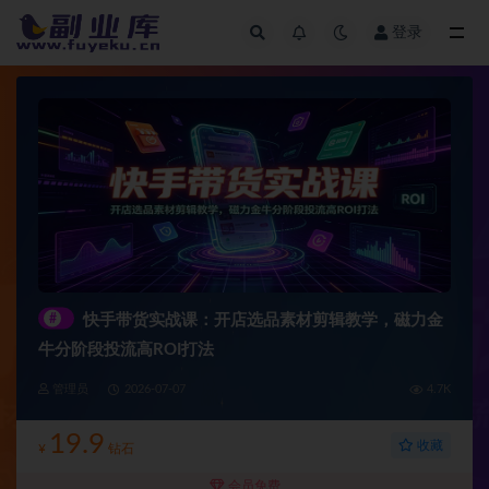
登录
全部
#
快手带货实战课：开店选品素材剪辑教学，磁力金
牛分阶段投流高ROI打法
管理员
2026-07-07
4.7K
19.9
收藏
¥
钻石
会员免费