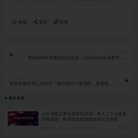
收藏
海报
链接
上一篇
零基础AI短视频高阶实战课：DeepSeek实操教学，多
平台AI视频模板批量制作
下一篇
穿透周期本质认知提升：跳出细碎小事局限，看懂财富
行业时代周期掌握人生核心选择
相关文章
小红书图文量化获客实战课：单人二十台设备
矩阵搭建，标准化流程高效批量引流获客
副业库F
2026-08-07
4.7K
19.9