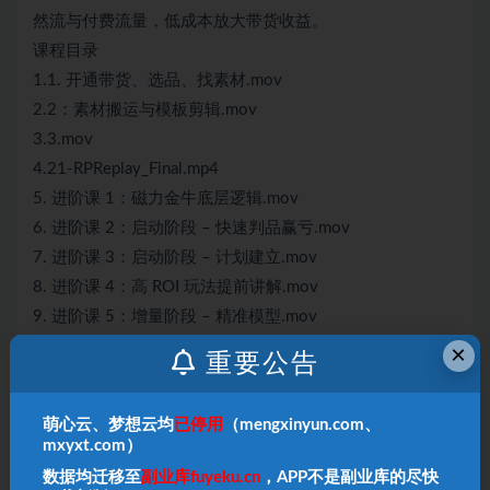
然流与付费流量，低成本放大带货收益。
课程目录
1.1. 开通带货、选品、找素材.mov
2.2：素材搬运与模板剪辑.mov
3.3.mov
4.21-RPReplay_Final.mp4
5. 进阶课 1：磁力金牛底层逻辑.mov
6. 进阶课 2：启动阶段 – 快速判品赢亏.mov
7. 进阶课 3：启动阶段 – 计划建立.mov
8. 进阶课 4：高 ROI 玩法提前讲解.mov
9. 进阶课 5：增量阶段 – 精准模型.mov
10. 进阶课 6：放量阶段以及卡低消耗玩法（课节合
×
重要公告
并）.mov
11. 进阶课 7：磁力金牛流量层级及跑量补充.mov
萌心云、梦想云均
已停用
（mengxinyun.com、
12. 进阶课 8：专属人群包创建.mov
mxyxt.com）
13. 进阶课 9：当下最好的投流玩法.mov
数据均迁移至
副业库fuyeku.cn
，APP不是副业库的尽快