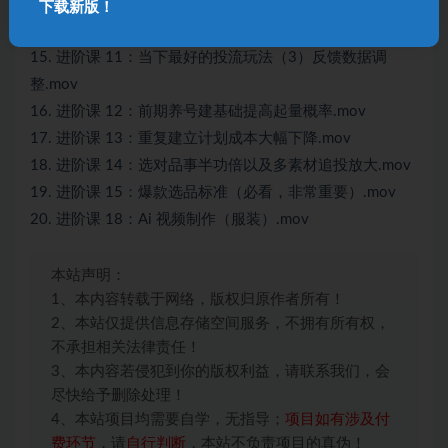
14. 进阶课 10：当下最好的投流玩法（2）快筛 5 组流量
下载新版！
池.mov
15. 进阶课 11：当下最好的投流玩法（3）反馈数据调
整.mov
16. 进阶课 12：前期养号建基础提高起量概率.mov
17. 进阶课 13：重复建立计划成本大幅下降.mov
18. 进阶课 14：选对品事半功倍以及多素材追投放大.mov
19. 进阶课 15：爆款选品标准（必看，非常重要）.mov
20. 进阶课 18：Ai 视频制作（服装）.mov
本站声明：
1、本内容转载于网络，版权归原作者所有！
2、本站仅提供信息存储空间服务，不拥有所有权，
不承担相关法律责任！
3、本内容若侵犯到你的版权利益，请联系我们，会
尽快给予删除处理！
4、本站项目均需要自学，无指导；
项目如有涉及付
费环节
，请
自行判断
，本站不负责项目的真伪！