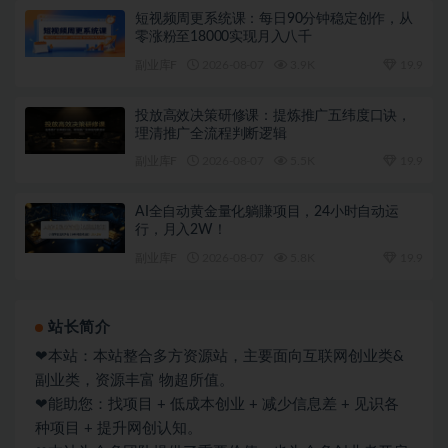
短视频周更系统课：每日90分钟稳定创作，从
零涨粉至18000实现月入八千
副业库F
2026-08-07
3.9K
19.9
投放高效决策研修课：提炼推广五纬度口诀，
理清推广全流程判断逻辑
副业库F
2026-08-07
5.5K
19.9
AI全自动黄金量化躺賺项目，24小时自动运
行，月入2W！
副业库F
2026-08-07
5.8K
19.9
站长简介
❤本站：本站整合多方资源站，主要面向互联网创业类&
副业类，资源丰富 物超所值。
❤能助您：找项目 + 低成本创业 + 减少信息差 + 见识各
种项目 + 提升网创认知。