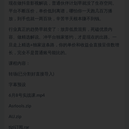
现在做抖音影视解说，普通伙伴计划早就没了生存空间。
平台不断压价，单价低到离谱，哪怕你一天跑几百万播
放，到手也就一两百块，辛苦半天根本賺不到钱。
行业真正的趋势早就变了：放弃低质混剪，死磕优质内
容、做精选解说、冲平台独家签约，才是现在的出路。一
旦走上精选+独家这条路，你的单价和收益会直接呈倍数增
长，完全不是普通账号能比的。
课程内容：
转场(已分割好直接导入)
字幕预设
6月8号实战课.mp4
Asrlools.zip
AU.zip
tizi订阅.rar