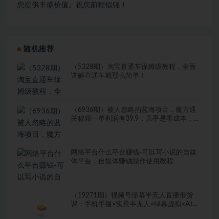
您提供丰盛价值。祝您前程似锦！
随机推荐
（5328期）淘宝直通车保姆级教程，全面
讲解直通车就那么简单！
（6936期）被人忽略的蓝海项目，魔方通
关秘籍一单利润有39.9，几乎是零成本，
月….
网络平台什么平台赚钱-可以写小说的自媒
体平台，自媒体赚钱操作使用教程
（19271期）视频号绿幕半无人直播带货
课：手机手播×实景半无人×绿幕虚拟×AI数
字人，6种低门槛玩法全覆盖