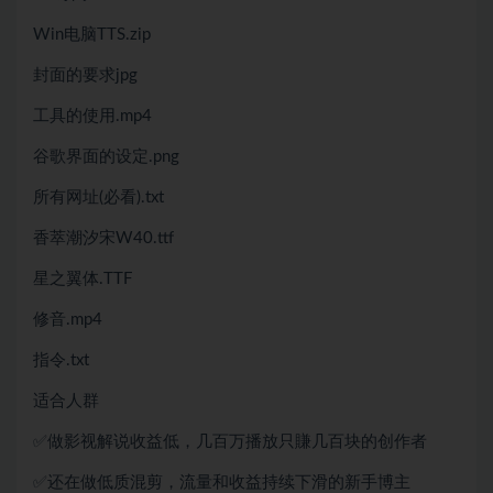
Win电脑TTS.zip
封面的要求jpg
工具的使用.mp4
谷歌界面的设定.png
所有网址(必看).txt
香萃潮汐宋W40.ttf
星之翼体.TTF
修音.mp4
指令.txt
适合人群
✅做影视解说收益低，几百万播放只賺几百块的创作者
✅还在做低质混剪，流量和收益持续下滑的新手博主