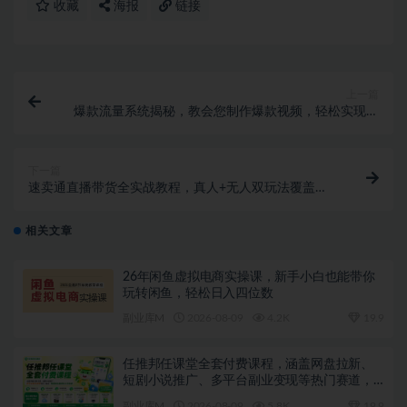
收藏
海报
链接
上一篇
爆款流量系统揭秘，教会您制作爆款视频，轻松实现稳
定收入【原创双语字幕】
下一篇
速卖通直播带货全实战教程，真人+无人双玩法覆盖，
从0开播到爆单，带动店铺销量增长
相关文章
26年闲鱼虚拟电商实操课，新手小白也能带你
玩转闲鱼，轻松日入四位数
副业库M
2026-08-09
4.2K
19.9
任推邦任课堂全套付费课程，涵盖网盘拉新、
短剧小说推广、多平台副业变现等热门赛道，
零基础也能轻松上手实操
副业库M
2026-08-09
5.8K
19.9