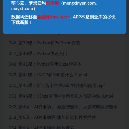
042_第39课：Python和PyCharm安装
萌心云、梦想云均
已停用
（mengxinyun.com、
mxyxt.com）
043_第40课：Python快速入门
数据均迁移至
副业库fuyeku.cn
，APP不是副业库的尽快
044_第41课：Python调用Coze智能体
下载新版！
045_第38课：Vibe Coding入门
046_第39课：Python和PyCharm安装
047_第40课：Python快速入门
048_第41课：Python调用Coze智能体
049_第44课：?MCP和Skill是什么？.mp4
050_第45课：新年贺卡生成Skill的创建和使用.mp4
051_第46课：?Coze空间中使用其它人创建的Skill.mp4
052_第4课：AI资讯助手-新建智能体、人设与调试智能体
053_第5课：AI资讯助手-添加日期和搜索插件
054_第6课：AI资讯助手-图片搜索