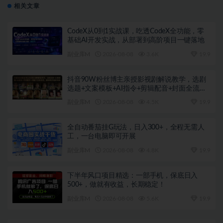
相关文章
CodeX从0到1实战课，吃透CodeX全功能，零
基础AI开发实战，从部署到高阶项目一键落地
副业库M
2026-08-08
3.6K
19.9
抖音90W粉丝博主亲授影视剧解说教学，选剧
选题+文案模板+AI指令+剪辑配音+封面全流程
变现，解锁精选独家收益
副业库M
2026-08-08
4.5K
19.9
全自动番茄挂G玩法，日入300+，全程无需人
工，一台电脑即可开展
副业库M
2026-08-08
4.8K
19.9
下半年风口项目精选：一部手机，保底日入
500+，做就有收益，长期稳定！
副业库M
2026-08-08
5.6K
19.9