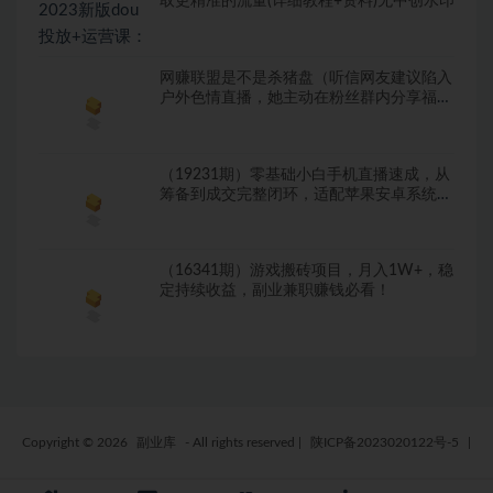
取更精准的流量(详细教程+资料)无中创水印
网赚联盟是不是杀猪盘（听信网友建议陷入
户外色情直播，她主动在粉丝群内分享福利
视频……）手机网赚二百元项目大全，
（19231期）零基础小白手机直播速成，从
筹备到成交完整闭环，适配苹果安卓系统，
解决杂音卡顿留人难问题
（16341期）游戏搬砖项目，月入1W+，稳
定持续收益，副业兼职赚钱必看！
Copyright © 2026
副业库
- All rights reserved
|
陕ICP备2023020122号-5
|