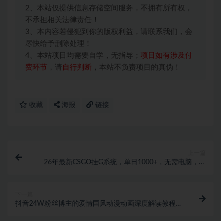
2、本站仅提供信息存储空间服务，不拥有所有权，
不承担相关法律责任！
3、本内容若侵犯到你的版权利益，请联系我们，会
尽快给予删除处理！
4、本站项目均需要自学，无指导；
项目如有涉及付
费环节
，请
自行判断
，本站不负责项目的真伪！
收藏
海报
链接
上一篇
26年最新CSGO挂G系统，单日1000+，无需电脑，无
需养号，0基础可上手
下一篇
抖音24W粉丝博主的爱情国风动漫动画深度解读教程，
零基础解锁抖音精选独家收益，单日1k+长期稳定