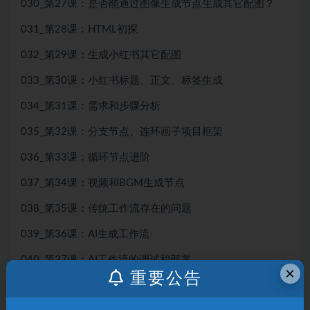
030_第27课：是否能通过图像生成节点生成其它配图？
031_第28课：HTML初探
032_第29课：生成小红书其它配图
033_第30课：小红书标题、正文、标签生成
034_第31课：需求和步骤分析
035_第32课：分支节点、连环画子项目框架
036_第33课：循环节点进阶
037_第34课：视频和BGM生成节点
038_第35课：传统工作流存在的问题
039_第36课：AI生成工作流
040_第37课：AI工作流的调试和部署
×
重要公告
041_第38课：Vibe Coding入门