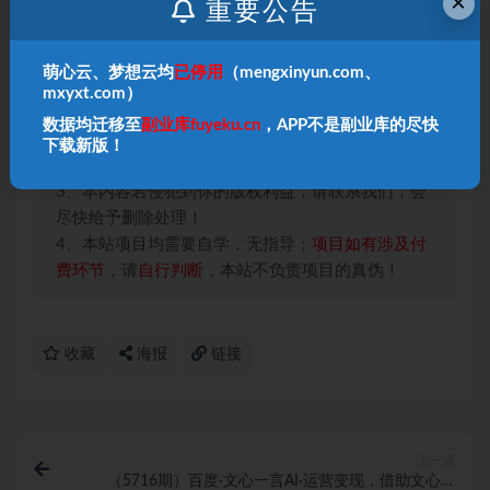
×
重要公告
萌心云、梦想云均
已停用
（mengxinyun.com、
本站声明：
mxyxt.com）
1、本内容转载于网络，版权归原作者所有！
数据均迁移至
副业库fuyeku.cn
，APP不是副业库的尽快
2、本站仅提供信息存储空间服务，不拥有所有权，
下载新版！
不承担相关法律责任！
3、本内容若侵犯到你的版权利益，请联系我们，会
尽快给予删除处理！
4、本站项目均需要自学，无指导；
项目如有涉及付
费环节
，请
自行判断
，本站不负责项目的真伪！
收藏
海报
链接
上一篇
（5716期）百度·文心一言AI·运营变现，借助文心一