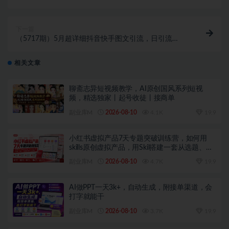
言，一天就可以创造奇迹
下一篇
（5717期）5月超详细抖音快手图文引流，日引流
200+创业粉
相关文章
聊斋志异短视频教学，AI原创国风系列短视
频，精选独家丨起号收徒丨接商单
副业库M
2026-08-10
4.1K
19.9
小红书虚拟产品7天专题突破训练营，如何用
skills原创虚拟产品，用Skil搭建一套从选题、内
容、产品到交付的个人生产线
副业库M
2026-08-10
4.7K
19.9
AI做PPT一天3k+，自动生成，附接单渠道，会
打字就能干
副业库M
2026-08-10
3.7K
19.9