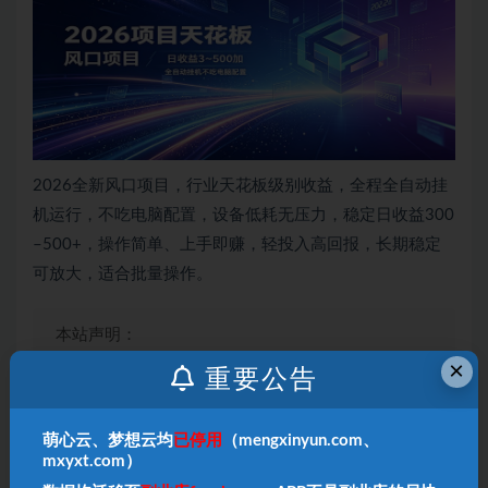
2026全新风口项目，行业天花板级别收益，全程全自动挂
机运行，不吃电脑配置，设备低耗无压力，稳定日收益300
–500+，操作简单、上手即赚，轻投入高回报，长期稳定
可放大，适合批量操作。
本站声明：
1、本内容转载于网络，版权归原作者所有！
×
重要公告
2、本站仅提供信息存储空间服务，不拥有所有权，
不承担相关法律责任！
3、本内容若侵犯到你的版权利益，请联系我们，会
萌心云、梦想云均
已停用
（mengxinyun.com、
mxyxt.com）
尽快给予删除处理！