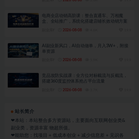
副业库F
2026-08-08
3.6K
19.9
电商全店动销高阶课：整合直通车、万相魔
盒、全站推广，系统化搭建店铺长效动销方案
副业库F
2026-08-08
4.6K
19.9
AI副业新风口，AI自动做单，月入3W+，附接
单资源
副业库F
2026-08-08
5.9K
19.9
竞品攻防实战课：全方位对标截流与反截流，
搭建360度监控体系抢占平台流量
副业库F
2026-08-08
3.7K
19.9
站长简介
❤本站：本站整合多方资源站，主要面向互联网创业类&
副业类，资源丰富 物超所值。
❤能助您：找项目 + 低成本创业 + 减少信息差 + 见识各