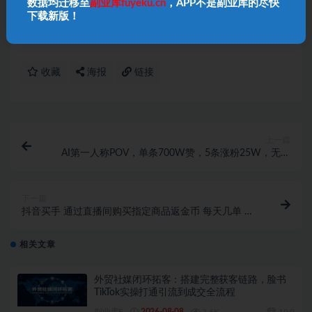
4、本站项目均需要自学，无指导；
项目如有涉及付
数据均迁移至
副业库fuyeku.cn
，APP不是副业库的尽快
下载新版！
费环节
，请
自行判断
，本站不负责项目的真伪！
收藏
海报
链接
上一篇
AI第一人称POV，单条700W赞，5条涨粉25W，无需
真人出镜，新人也能涨粉全流程拆解
下一篇
抖音买手 通过直播间购买指定商品返金币 每天几单 轻
松几百块
相关文章
外贸社媒闭环拓客：搭建完整获客链路，脸书
TikTok实操打通引流到成交全流程