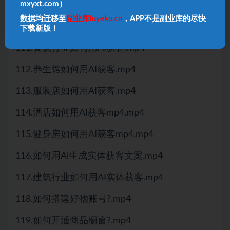
mxyxt.com）
109.3步获取同城精准客源.mp4
数据均迁移至
副业库fuyeku.cn
，APP不是副业库的尽快
110.Al做数字人实体获客.mp4
下载新版！
111.餐饮行业如何用AI获客.mp4
112.养生馆如何用AI获客.mp4
113.服装店如何用AI获客.mp4
114.酒店如何用AI获客mp4.mp4
115.健身房如何用AI获客mp4.mp4
116.如何用Al生成实体获客文案.mp4
117.建筑行业如何用AI实体获客.mp4
118.如何搭建好物账号?.mp4
119.如何开通商品橱窗?.mp4