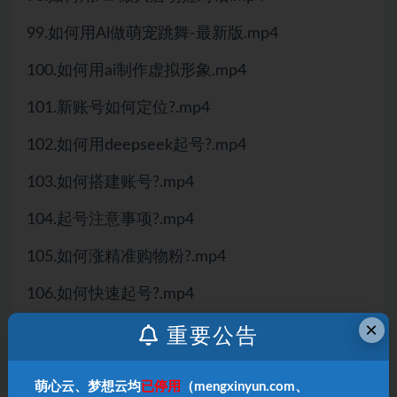
99.如何用Al做萌宠跳舞-最新版.mp4
100.如何用ai制作虚拟形象.mp4
101.新账号如何定位?.mp4
102.如何用deepseek起号?.mp4
103.如何搭建账号?.mp4
104.起号注意事项?.mp4
105.如何涨精准购物粉?.mp4
106.如何快速起号?.mp4
×
107.如何使用deepseek获取内容灵感与思路.mp4
重要公告
108.如何用deepseek优化视频文案和标题.mp4
萌心云、梦想云均
已停用
（mengxinyun.com、