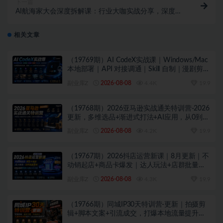
下一篇
AI航海家大会深度拆解课：行业大咖实战分享，深度解
析AI时代创业与变现新机遇
相关文章
（19769期）AI CodeX实战课｜Windows/Mac
本地部署｜API 对接调通｜Skill 自制｜漫剧剪辑
｜网站 VR 项目｜AI项目落地全教程
副业库Z
2026-08-08
4.4K
19.9
（19768期）2026亚马逊实战通关特训营-2026
更新，多维选品+渐进式打法+AI应用，从0到1
打造盈利店铺
副业库Z
2026-08-08
4.2K
19.9
（19767期）2026抖店运营新课｜8月更新｜不
动销起店+商品卡爆发｜达人玩法+店群批量复
制｜轻松玩转抖音小店全域流量
副业库Z
2026-08-08
4.3K
19.9
（19766期）同城IP30天特训营-更新｜拍摄剪
辑+脚本文案+引流成交，打爆本地流量提升门
店业绩实操教学