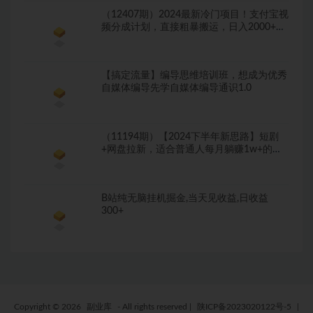
（12407期）2024最新冷门项目！支付宝视
频分成计划，直接粗暴搬运，日入2000+，
有…
【搞定流量】编导思维培训班，想成为优秀
自媒体编导先学自媒体编导通识1.0
（11194期）【2024下半年新思路】短剧
+网盘拉新，适合普通人每月躺赚1w+的小
副业
B站纯无脑挂机掘金,当天见收益,日收益
300+
Copyright © 2026
副业库
- All rights reserved
|
陕ICP备2023020122号-5
|