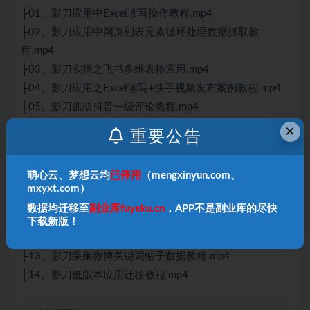
├01、影刀应用中Excel读写操作教程.mp4
├02、影刀应用中网页列表元素循环处理数据抓取教
程.mp4
├03、影刀实操之飞书多维表格应用.mp4
├04、影刀应用之Excel读写+快手视频发布案例教程.mp4
├05、影刀抓取抖音一级评论教程.mp4
├06、影刀采集抖音关键词详情视频数据教程.mp4
×
重要公告
├07、影刀采集小红书关键词图文数据教程.mp4
├08、影刀抓取淘宝商品评价教程.mp4
萌心云、梦想云均
已停用
（mengxinyun.com、
├09、影刀采集B站一级评论教程.mp4
mxyxt.com）
├10、影刀采集B站二级评论教程.mp4
数据均迁移至
副业库fuyeku.cn
，APP不是副业库的尽快
├11、影刀采集微博一级评论教程.mp4
下载新版！
├12、影刀采集微博二级评论教程.mp4
├13、影刀采集微博关键词帖子数据教程.mp4
├14、影刀低版本应用迁移教程.mp4