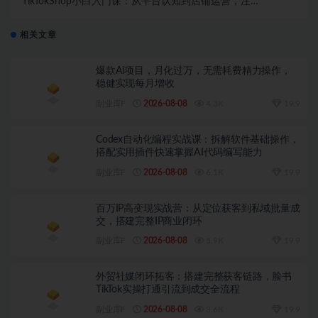
TikTokShop小白入门课：从平台认知到店铺运营，注
册、出单、回款全流程手把手教学
相关文章
爆款Ai项目，月化过万，无需耗费精力操作，
稳健实现每月增收
副业库F
2026-08-08
4.3K
19.9
Codex自动化编程实战课：拆解软件基础操作，
搭配实用插件快速掌握AI代码编写能力
副业库F
2026-08-08
6.1K
19.9
百万IP高变现实战营：从定位获客到私域批量成
交，搭建完整IP商业闭环
副业库F
2026-08-08
5.9K
19.9
外贸社媒闭环拓客：搭建完整获客链路，脸书
TikTok实操打通引流到成交全流程
副业库F
2026-08-08
3.6K
19.9