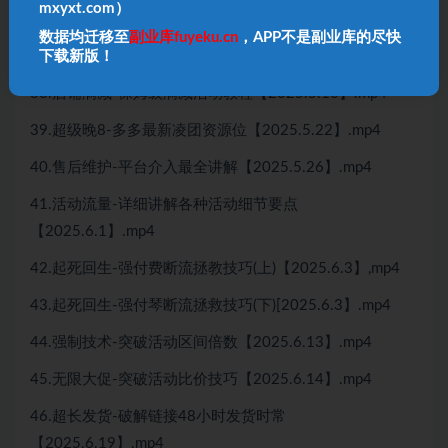
mxyxt.com）
36.提高转化-限时限量设计思路【2025.5.10】.mp4
数据均迁移至
副业库fuyeku.cn
，APP不是副业库的尽快
37.原价大促-无视客单叠加7大资源位【2025.5.13】.mp4
下载新版！
38.店铺满减-保姆级满减活动教程【2025.5.16】.mp4
39.超级晚8-多多最新凌团资源位【2025.5.22】.mp4
40.售后维护-平台介入最全讲解【2025.5.26】.mp4
41.活动流量-详细讲解各种活动细节要点
【2025.6.1】.mp4
42.起死回生-强付费断流拯教技巧(上)【2025.6.3】,mp4
43.起死回生-强付琴断流拯救技巧(下)[2025.6.3】.mp4
44.强制技术-突破活动区间倍数【2025.6.13】.mp4
45.无限大促-突破活动比价技巧【2025.6.14】.mp4
46.超长发货-破解链接48小时发货时常
【2025.6.19】.mp4