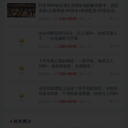
抖音90W粉丝博主亲授影视剧解说教学，选剧
选题+文案模板+AI指令+剪辑配音+封面全流程
变现，解锁精选独家收益
副业库M
2026-08-08
4.3K
19.9
全自动番茄挂G玩法，日入300+，全程无需人
工，一台电脑即可开展
副业库M
2026-08-08
4.7K
19.9
下半年风口项目精选：一部手机，保底日入
500+，做就有收益，长期稳定！
副业库M
2026-08-08
5.3K
19.9
还在找靠谱线上副业？快手短剧项目，全程自
动发布内容，不用熬夜做视频，轻松日入500+
副业库M
2026-08-08
4.7K
19.9
站长简介