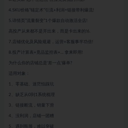
4.SKU价格”锚定术”引流+利润=链接带利爆流!
5.详情页”流量裂变”1个爆款自动激活全店!
高投产从来都不是开出来，而是卡出来的!6.
7.店铺优化及风险规避，运营+客服事半功倍!
8.投产计算表+竟品监控表+… 拿来即用!
为什么你的店铺总是’差一点’爆单?
适用对象：
1、零基础、迷茫怕踩坑
2、缺乏从0到1系统梳理
3、链接断流，销量下滑
4、没利润，店铺一团糟
5、遇到瓶颈，难以突破