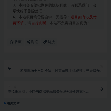
3、本内容若侵犯到你的版权利益，请联系我们，会
尽快给予删除处理！
4、本站项目均需要自学，无指导；
项目如有涉及付
费环节
，请
自行判断
，本站不负责项目的真伪！
收藏
海报
链接
上一篇
游戏市场全自动捡漏，只需单部手机即可，当天操作当
天见结果。新手小白轻松月入1W+
下一篇
虚拟第三期：小红书虚拟单品服务玩法+细分铺货玩
法，0成本，人人可操作（更新）
相关文章