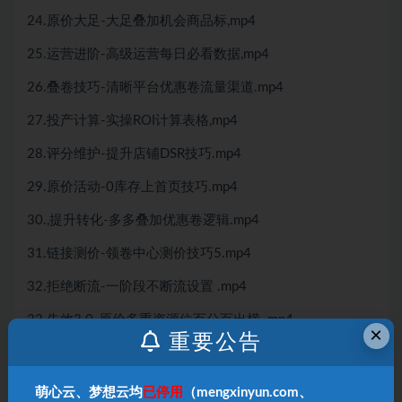
24.原价大足-大足叠加机会商品标,mp4
25.运营进阶-高级运营每日必看数据,mp4
26.叠卷技巧-清晰平台优惠卷流量渠道.mp4
27.投产计算-实操ROI计算表格,mp4
28.评分维护-提升店铺DSR技巧.mp4
29.原价活动-0库存上首页技巧.mp4
30.,提升转化-多多叠加优惠卷逻辑.mp4
31.链接测价-领卷中心测价技巧5.mp4
32.拒绝断流-一阶段不断流设置 .mp4
33.失效3.0-原价多重资源位百分百出横 .mp4
×
重要公告
34.卡图技巧-稳上同行图片不被举报,mp4
35.外露价0.01-链接高点击布局技巧【2025.5.10】.mp4
萌心云、梦想云均
已停用
（mengxinyun.com、