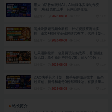
用大白话教你玩转AI，AI自媒体实操制作变
现，0基础也能上手，从内容到变现
副业库M
2026-08-08
3.9K
19.9
萌娃吃播短视频全教程｜长短视频双赛道实
操，图文+视频零基础保姆式教学，伙伴计划-
收徒-商单等多种变现方式
副业库M
2026-08-08
5.0K
19.9
红果漫剧拉新二创剪辑玩法实战课，暑假躺賺
新风口，单个新用户佣金7米，日入4位数（更
新0808）
副业库M
2026-08-08
5.8K
19.9
2026快手荧光计划，快手短剧搬运技术，条条
过原创，新号和老号0粉都可以做，有播放量就
能賺到钱
副业库M
2026-08-08
4.3K
19.9
站长简介