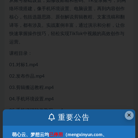
从账号基础设置，如修改邮箱和密码、TK登录账号，到网
络环境搭建，像手机环境设置、电脑设置，再到内容创作
核心，包括选题思路、原创解说剪辑教程、文案洗稿和翻
译等，都有涉及。实战案例丰富，通过演示和分析，让你
快速掌握操作技巧，轻松实现TikTok中视频的高效创作与
运营。
课程目录：
01.对标1.mp4
02.发布作品.mp4
03.剪辑搬运教程.mp4
04.手机环境设置.mp4
05.手机绕锁软件教程.mp4
×
重要公告
06.文案配音.mp4
07.文案洗稿和翻译.mp4
萌心云、梦想云均
已停用
（mengxinyun.com、