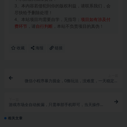
3、本内容若侵犯到你的版权利益，请联系我们，会
尽快给予删除处理！
4、本站项目均需要自学，无指导；
项目如有涉及付
费环节
，请
自行判断
，本站不负责项目的真伪！
收藏
海报
链接
上一篇
微信小程序暴力掘金，0撸玩法，没难度，一天稳定进
账几张
下一篇
游戏市场全自动捡漏，只需单部手机即可，当天操作当
天见结果。新手小白轻松月入1W+
相关文章