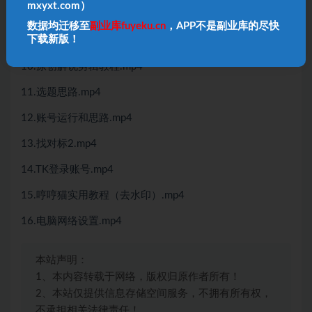
mxyxt.com）
08.下载原片.mp4
数据均迁移至
副业库fuyeku.cn
，APP不是副业库的尽快
下载新版！
09.修改邮箱和密码流程.mp4
10.原创解说剪辑教程.mp4
11.选题思路.mp4
12.账号运行和思路.mp4
13.找对标2.mp4
14.TK登录账号.mp4
15.哼哼猫实用教程（去水印）.mp4
16.电脑网络设置.mp4
本站声明：
1、本内容转载于网络，版权归原作者所有！
2、本站仅提供信息存储空间服务，不拥有所有权，
不承担相关法律责任！