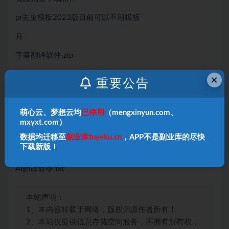
pr去重模板2023版目前可以不用模板
月
字幕翻译软件.zip
剪辑课下集,mp4
×
重要公告
剪辑课上集,mp4
剪辑课程所有步骤.txt
萌心云、梦想云均
已停用
（mengxinyun.com、
mxyxt.com）
边界AI
数据均迁移至
副业库fuyeku.cn
，APP不是副业库的尽快
下载新版！
必要网站合集,rar
AI翻译命令.txt
本站声明：
1、本内容转载于网络，版权归原作者所有！
2、本站仅提供信息存储空间服务，不拥有所有权，