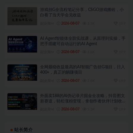
游戏挂G全流程笔记分享，CSGO游戏搬砖，小
白看了当天学会见收益
副业库M
2026-08-07
3.5K
19.9
AI Agent智能体全阶实战课，从原理到实操，手
把手搭建可自动运行的AI Agent
副业库M
2026-08-07
3.6K
19.9
全网最稳收益最高的AI智能广告挂G项目，日入
400+，真正的躺賺项目
副业库M
2026-08-07
3.8K
19.9
外面卖188的AI伪记录片掘金全攻略，抖音图文
新赛道，轻松涨粉变现，拿创作者伙伴计划收
益【文档】
副业库M
2026-08-07
5.3K
19.9
站长简介