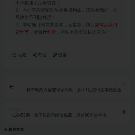
不承担相关法律责任！
3、本内容若侵犯到你的版权利益，请联系我们，会
尽快给予删除处理！
4、本站项目均需要自学，无指导；
项目如有涉及付
费环节
，请
自行判断
，本站不负责项目的真伪！
收藏
海报
链接
上一篇
种草电商内容变现系列课，从0-1边賺钱边学做吸金的
种草型网红
下一篇
（16455期）亲子权谋思维修炼课，通过80个故事培养
孩子情商,不用卷娃就能培养优秀孩子
相关文章