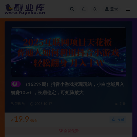
登录
全部
#
（16299期）抖音小游戏变现玩法，小白也能月入
躺赚10w+ ，长期稳定，可矩阵放大
管理员
2025-10-17
7.1K
19.9
收藏
¥
钻石
会员免费