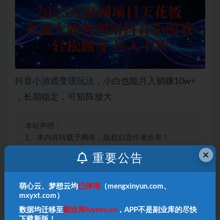
抖音小游戏变现玩法，小白也能月入躺赚10w+
，长期稳定，可矩阵放大
本站声明：
1、本内容转载于网络，版权归原作者所有！
2、本站仅提供信息存储空间服务，不拥有所有权，
×
重要公告
不承担相关法律责任！
3、本内容若侵犯到你的版权利益，请联系我们，会
尽快给予删除处理！
萌心云、梦想云均
已停用
（mengxinyun.com、
mxyxt.com）
4、本站项目均需要自学，无指导；
项目如有涉及付
费环节
，请
自行判断
，本站不负责项目的真伪！
数据均迁移至
副业库fuyeku.cn
，APP不是副业库的尽快
下载新版！