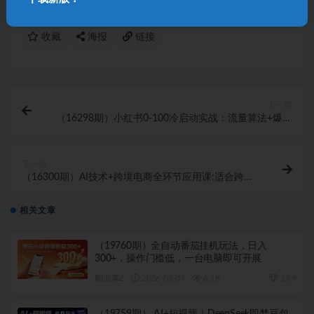
收藏
海报
链接
上一篇
（16298期）小红书0-100冷启动实战：流量算法+爆款
选品+爆款文案+视频剪辑+矩阵搭建
下一篇
（16300期）AI技术+跨境电商全环节应用课:适合跨境
电商老板,运营负责人及AI训练师学习
相关文章
（19760期）全自动番茄挂机玩法，日入
300+，操作门槛低，一台电脑即可开展
副业库Z
2026-08-07
6.1K
19.9
（19759期） AI+短视频｜DeepSeek即梦豆包