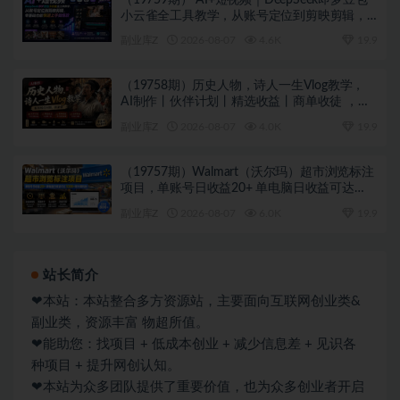
小云雀全工具教学，从账号定位到剪映剪辑，
零基础也能快速上手做爆款
副业库Z
2026-08-07
4.6K
19.9
（19758期）历史人物，诗人一生Vlog教学，
AI制作丨伙伴计划丨精选收益丨商单收徒 ，新
领域红利期，抓紧做
副业库Z
2026-08-07
4.0K
19.9
（19757期）Walmart（沃尔玛）超市浏览标注
项目，单账号日收益20+ 单电脑日收益可达
1000+带分佣机制
副业库Z
2026-08-07
6.0K
19.9
站长简介
❤本站：本站整合多方资源站，主要面向互联网创业类&
副业类，资源丰富 物超所值。
❤能助您：找项目 + 低成本创业 + 减少信息差 + 见识各
种项目 + 提升网创认知。
❤本站为众多团队提供了重要价值，也为众多创业者开启