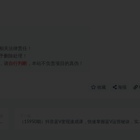
相关法律责任！
予删除处理！
，请
自行判断
，本站不负责项目的真伪！
收藏
海报
篇
下一篇
现
（15950期）抖音蓝V变现速成课，快速掌握蓝V运营秘诀，实
+
月入过万的商业目标