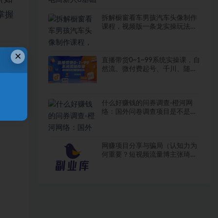
掌握
拆解橱窗看车男孩汽车头像制作
课程，视频版一条龙实操玩法分
享给你
×
直播带货0~1~99系统实操课，自
然流、微付费​起号、千川、随心
推等，直播带货全链路完整逻辑
什么好赚钱的问券调查-橙河网
络：国外问卷调查项目是不是割
韭菜？
网赚项目分享与骗局（认知力为
何重要？短视频流量博主张琦出
书全解读如何“认知破局”）兼职
大学生网赚项目，