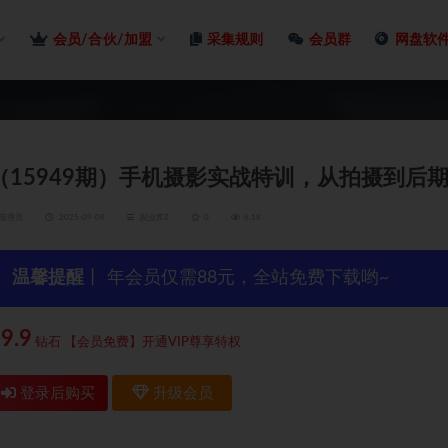
会员/合伙/加盟
采集规则
会员群
网盘软
（15949期）手机摄影实战特训，从拍摄到后
管理员
2025-09-09
副业库Z
0
6.1K
温馨提醒
丨 年会员仅需88元，全站免费下载哟~
9.9
钻石
【会员免费】开通VIP尊享特权
登录后购买
升级会员