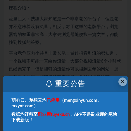
课程介绍：
流量巨大：搜狐大家知道是一个非常老的平台了，但是老
并不意味着没有流量，相反，对于这样的老牌平台，浏览
器给的权重非常高，大家去浏览器随便搜一篇文章，都能
找到搜狐的答案。
平台竞争压力小并且非常长尾：做过抖音引流的都知道，
一个视频不可能一直给你流量，大部分视频流量6个小时就
已经跑完了，但是搜狐的流量你可以搜到去年的网站，属
于超级长尾流，能够持续带来流量，并且同行也比较小，
×
重要公告
竞争没有那么激烈
3.去抖音发副业类的视频无异于自讨封号，但是搜狐上其实
萌心云、梦想云均
已停用
（mengxinyun.com、
对这一块管理的非常松散，不会涉及违规
mxyxt.com）
数据均迁移至
副业库fuyeku.cn
，APP不是副业库的尽快
课程目录：
下载新版！
第一节：引流原理和优势