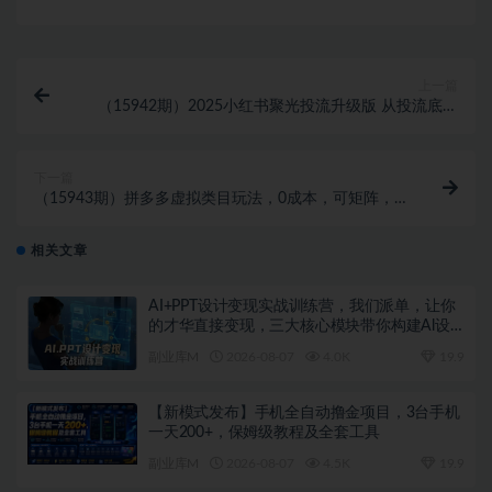
上一篇
（15942期）2025小红书聚光投流升级版 从投流底层
逻辑掌握低成本获客策略 ROI提升200%
下一篇
（15943期）拼多多虚拟类目玩法，0成本，可矩阵，
小白也能轻松日入1000+
相关文章
AI+PPT设计变现实战训练营，我们派单，让你
的才华直接变现，三大核心模块带你构建Al设
计x派单变现的完整闭环
副业库M
2026-08-07
4.0K
19.9
【新模式发布】手机全自动撸金项目，3台手机
一天200+，保姆级教程及全套工具
副业库M
2026-08-07
4.5K
19.9