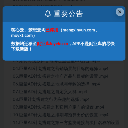
│ 20.视频流计划的搭建流程 .mp4
×
重要公告
│ 21.私信获客工具如何开启与设置.mp4
│ 22.如何提升用户加v率？.mp4
萌心云、梦想云均
已停用
（mengxinyun.com、
│
mxyxt.com）
├─03.巨量AD
数据均迁移至
副业库fuyeku.cn
，APP不是副业库的尽快
│ 01.巨量AD如何开户？.mp4
下载新版！
│ 02.简单了解巨量引擎工作台与巨量AD.mp4
│ 03.如何将投放抖音号绑定至巨量AD后台 .mp4
│ 04.巨量AD计划搭建之营销场景与目标的选择 .mp4
│ 05.巨量AD计划搭建之推广产品与目标的设置 .mp4
│ 06.巨量AD计划搭建之地域与年龄的选择 .mp4
│ 07.巨量AD计划搭建之自定义人群 .mp4
│ 08.巨量计划搭建之行为兴趣的选择 .mp4
│ 09.巨量AD计划搭建之其它用户定向的设置 .mp4
│ 10.巨量AD计划搭建之排期与预算出价的设置 .mp4
│ 11.巨量AD计划搭建之第三方监测链接与项目名称的设置