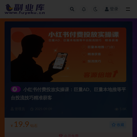
登录
全部
#
小红书付费投放实操课：巨量AD、巨量本地推等平
台投流技巧精准获客
管理员
2025-09-09
5.6K
19.9
收藏
¥
钻石
会员免费