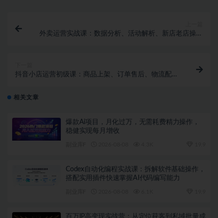
上一篇
外卖运营实战课：数据分析、活动解析、新店老店操作
以及推广、差评应对等
下一篇
抖音小店运营初级课：商品上架、订单售后、物流配
置、卡券活动等，快速打造线上店铺
相关文章
爆款Ai项目，月化过万，无需耗费精力操作，
稳健实现每月增收
副业库F
2026-08-08
4.3K
19.9
Codex自动化编程实战课：拆解软件基础操作，
搭配实用插件快速掌握AI代码编写能力
副业库F
2026-08-08
6.1K
19.9
百万IP高变现实战营：从定位获客到私域批量成