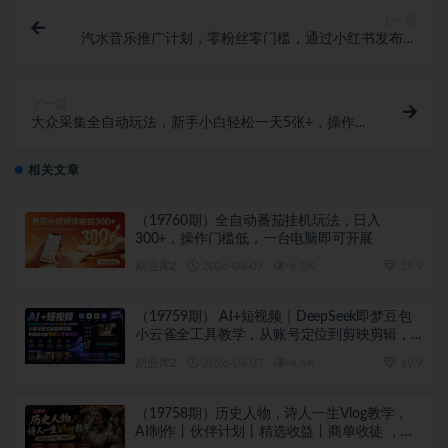
上一篇
汽水音乐推广计划，零粉丝零门槛，通过小红书发布笔
记，单篇笔记最高6000+
下一篇
大众采集全自动玩法，新手小白轻松一天5张+，操作简
单零成本
相关文章
（19760期）全自动番茄挂机玩法，日入
300+，操作门槛低，一台电脑即可开展
副业库Z
2026-08-07
6.0K
19.9
（19759期） AI+短视频｜DeepSeek即梦豆包
小云雀全工具教学，从账号定位到剪映剪辑，
零基础也能快速上手做爆款
副业库Z
2026-08-07
4.6K
19.9
（19758期）历史人物，诗人一生Vlog教学，
AI制作丨伙伴计划丨精选收益丨商单收徒 ，新