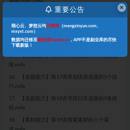
满偷悦感?.m4a
×
重要公告
13、【写作进阶】第13讲怎样写出吸引人的故
事?.m4a
萌心云、梦想云均
已停用
（mengxinyun.com、
mxyxt.com）
14.【写作进阶】第15讲如何写出使人产生共鸣的
数据均迁移至
副业库fuyeku.cn
，APP不是副业库的尽快
金句?.m4a
下载新版！
15、【选题能力】第16讲爆款选题的3大底层思
维.m4a
16、【选题能力】第17讲策划优质选题的5个技
巧.m4a
17、【选题能力】第18讲寻找日常选题的5条路
径.m4a
18、【素材能力】第19讲搜索素材的八个渠
道.m4a