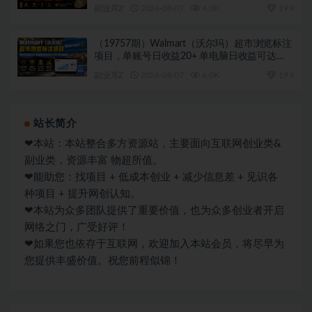
领域红利期，抓紧做
副业库Z
2026-08-07
4.0K
19.9
（19757期）Walmart（沃尔玛）超市浏览标注
项目，单账号日收益20+ 单电脑日收益可达
1000+带分佣机制
副业库Z
2026-08-07
6.0K
19.9
站长简介
❤本站：本站整合多方资源站，主要面向互联网创业类&
副业类，资源丰富 物超所值。
❤能助您：找项目 + 低成本创业 + 减少信息差 + 见识各
种项目 + 提升网创认知。
❤本站为众多团队提供了重要价值，也为众多创业者开启
网络之门，广受好评！
❤如果您也依存于互联网，欢迎加入本站会员，将尽早为
您提供丰盛价值。祝您前程似锦！