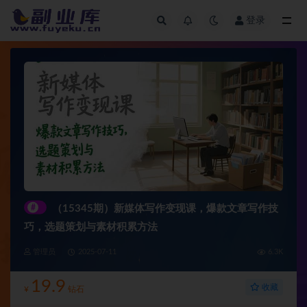
登录
全部
#
（15345期）新媒体写作变现课，爆款文章写作技
巧，选题策划与素材积累方法
管理员
2025-07-11
6.3K
19.9
收藏
¥
钻石