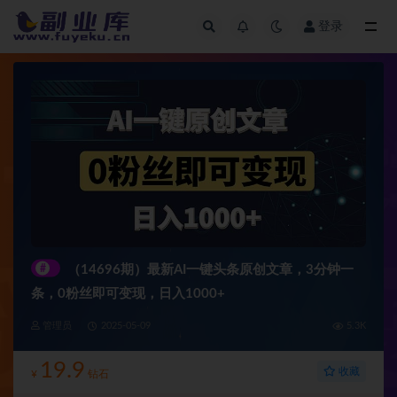
登录
全部
#
（14696期）最新AI一键头条原创文章，3分钟一
条，0粉丝即可变现，日入1000+
管理员
2025-05-09
5.3K
19.9
收藏
¥
钻石