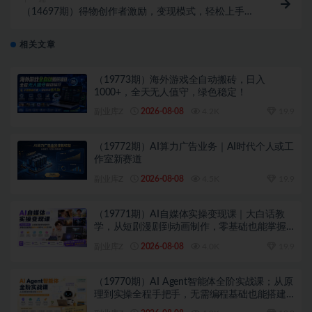
（14697期）得物创作者激励，变现模式，轻松上手，
日入300+可矩阵，可放大
相关文章
（19773期）海外游戏全自动搬砖，日入
1000+，全天无人值守，绿色稳定！
副业库Z
2026-08-08
4.2K
19.9
（19772期）AI算力广告业务｜AI时代个人或工
作室新赛道
副业库Z
2026-08-08
4.5K
19.9
（19771期）AI自媒体实操变现课｜大白话教
学，从短剧漫剧到动画制作，零基础也能掌握
爆款内容创作与变现全流程
副业库Z
2026-08-08
4.0K
19.9
（19770期）AI Agent智能体全阶实战课；从原
理到实操全程手把手，无需编程基础也能搭建
自动运行的智能体