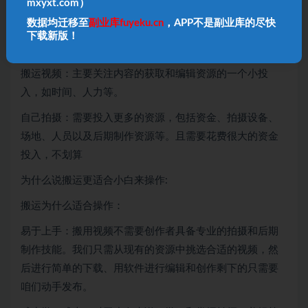
mxyxt.com）
自己拍摄：除了技术要求外，还需要具备良好的创意构思
能力、表达能力以及团队协作能力等。
数据均迁移至
副业库fuyeku.cn
，APP不是副业库的尽快
下载新版！
成本与资源投入;
搬运视频：主要关注内容的获取和编辑资源的一个小投
入，如时间、人力等。
自己拍摄：需要投入更多的资源，包括资金、拍摄设备、
场地、人员以及后期制作资源等。且需要花费很大的资金
投入，不划算
为什么说搬运更适合小白来操作:
搬运为什么适合操作：
易于上手：搬用视频不需要创作者具备专业的拍摄和后期
制作技能。我们只需从现有的资源中挑选合适的视频，然
后进行简单的下载、用软件进行编辑和创作剩下的只需要
咱们动手发布。