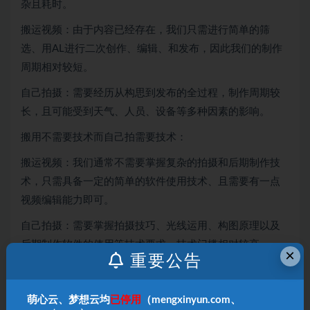
杂且耗时。
搬运视频：由于内容已经存在，我们只需进行简单的筛
选、用AL进行二次创作、编辑、和发布，因此我们的制作
周期相对较短。
自己拍摄：需要经历从构思到发布的全过程，制作周期较
长，且可能受到天气、人员、设备等多种因素的影响。
搬用不需要技术而自己拍需要技术：
搬运视频：我们通常不需要掌握复杂的拍摄和后期制作技
术，只需具备一定的简单的软件使用技术、且需要有一点
视频编辑能力即可。
自己拍摄：需要掌握拍摄技巧、光线运用、构图原理以及
后期制作软件的使用等技术要求，技术门槛相对较高。
×
重要公告
搬运视频：主要关注内容的筛选和编辑能力，对创意和表
达能力的要求相对较低。
萌心云、梦想云均
已停用
（mengxinyun.com、