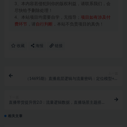
3、本内容若侵犯到你的版权利益，请联系我们，会
尽快给予删除处理！
4、本站项目均需要自学，无指导；
项目如有涉及付
费环节
，请
自行判断
，本站不负责项目的真伪！
收藏
海报
链接
上一篇
（14695期）直播底层逻辑与流量密码：定位模型+案
例拆解，急速流承接与数据优化全攻略
下一篇
直播带货提升营2.0：流量逻辑数据，直播场景主题搭
建，门店直播年销千万
相关文章