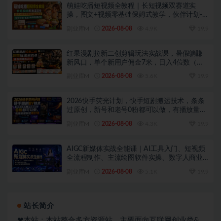
萌娃吃播短视频全教程｜长短视频双赛道实
操，图文+视频零基础保姆式教学，伙伴计划-
收徒-商单等多种变现方式
副业库M
2026-08-08
4.9K
19.9
红果漫剧拉新二创剪辑玩法实战课，暑假躺賺
新风口，单个新用户佣金7米，日入4位数（更
新0808）
副业库M
2026-08-08
5.6K
19.9
2026快手荧光计划，快手短剧搬运技术，条条
过原创，新号和老号0粉都可以做，有播放量就
能賺到钱
副业库M
2026-08-08
4.3K
19.9
AIGC新媒体实战全能课｜AI工具入门、短视频
全流程制作、主流绘图软件实操、数字人商业
视频落地教程
副业库M
2026-08-08
5.1K
19.9
站长简介
❤本站：本站整合多方资源站，主要面向互联网创业类&