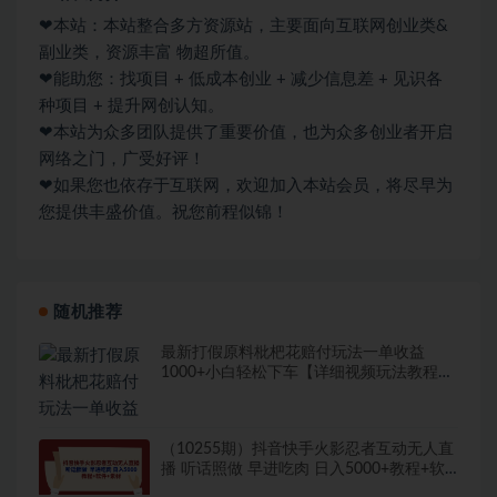
❤本站：本站整合多方资源站，主要面向互联网创业类&
副业类，资源丰富 物超所值。
❤能助您：找项目 + 低成本创业 + 减少信息差 + 见识各
种项目 + 提升网创认知。
❤本站为众多团队提供了重要价值，也为众多创业者开启
网络之门，广受好评！
❤如果您也依存于互联网，欢迎加入本站会员，将尽早为
您提供丰盛价值。祝您前程似锦！
随机推荐
最新打假原料枇杷花赔付玩法一单收益
1000+小白轻松下车【详细视频玩法教程】
【仅揭秘】
（10255期）抖音快手火影忍者互动无人直
播 听话照做 早进吃肉 日入5000+教程+软
件…