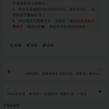
不承担相关法律责任！
3、本内容若侵犯到你的版权利益，请联系我们，会
尽快给予删除处理！
4、本站项目均需要自学，无指导；
项目如有涉及付
费环节
，请
自行判断
，本站不负责项目的真伪！
收藏
海报
链接
上一篇
（14693期）直播电商全流程实战：自然流三板斧+付
费投放优化,多平台起号与GMV提升指南
下一篇
Flora实战课：角色设计+分镜脚本+视频生成，一条龙
玩转AI创意
相关文章