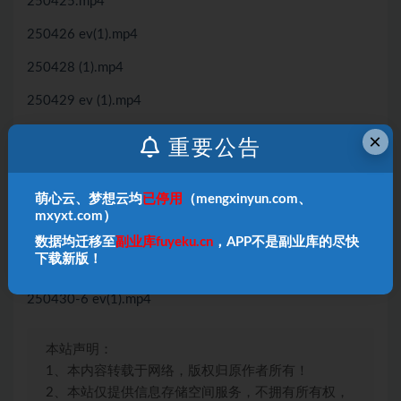
250425.mp4
250426 ev(1).mp4
250428 (1).mp4
250429 ev (1).mp4
250430-1 ev(1).mp4
×
重要公告
250430-2 ev(1).mp4
萌心云、梦想云均
已停用
（mengxinyun.com、
250430-3(1).mp4
mxyxt.com）
250430-4 ev(1).mp4
数据均迁移至
副业库fuyeku.cn
，APP不是副业库的尽快
下载新版！
250430-5 ev(1).mp4
250430-6 ev(1).mp4
本站声明：
1、本内容转载于网络，版权归原作者所有！
2、本站仅提供信息存储空间服务，不拥有所有权，